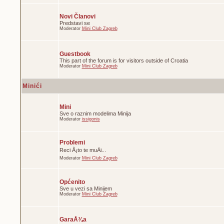
Novi Članovi
Predstavi se
Moderator
Mini Club Zagreb
Guestbook
This part of the forum is for visitors outside of Croatia
Moderator
Mini Club Zagreb
Minići
Mini
Sve o raznim modelima Minija
Moderator
issigonis
Problemi
Reci Å¡to te muÄi...
Moderator
Mini Club Zagreb
Općenito
Sve u vezi sa Minijem
Moderator
Mini Club Zagreb
GaraÅ¾a