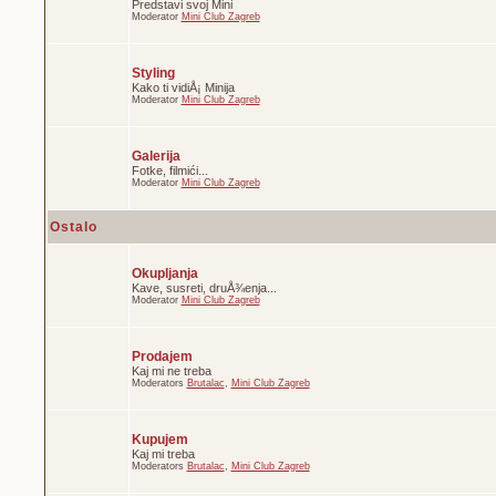
Predstavi svoj Mini
Moderator
Mini Club Zagreb
Styling
Kako ti vidiÅ¡ Minija
Moderator
Mini Club Zagreb
Galerija
Fotke, filmići...
Moderator
Mini Club Zagreb
Ostalo
Okupljanja
Kave, susreti, druÅ¾enja...
Moderator
Mini Club Zagreb
Prodajem
Kaj mi ne treba
Moderators
Brutalac
,
Mini Club Zagreb
Kupujem
Kaj mi treba
Moderators
Brutalac
,
Mini Club Zagreb