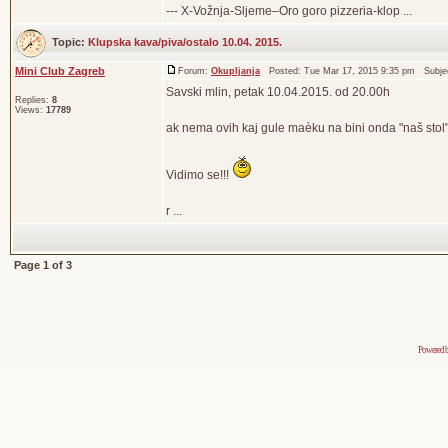
--- X-Vožnja-Sljeme–Oro goro pizzeria-klop ...
Topic:
Klupska kava/piva/ostalo 10.04. 2015.
Mini Club Zagreb
Forum:
Okupljanja
Posted: Tue Mar 17, 2015 9:35 pm Subje
Savski mlin, petak 10.04.2015. od 20.00h
Replies:
8
Views:
17789
ak nema ovih kaj gule maèku na bini onda "naš stol",
Vidimo se!!!
r ...
Page
1
of
3
Powered 