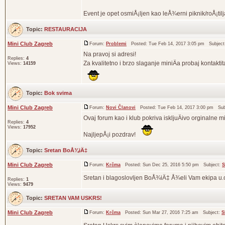
Event je opet osmiÅ¡ljen kao leÅ¾erni piknik/roÅ¡tilj
Topic:
RESTAURACIJA
Mini Club Zagreb
Forum:
Problemi
Posted: Tue Feb 14, 2017 3:05 pm Subjec
Na pravoj si adresi!
Replies:
4
Za kvalitetno i brzo slaganje miniÄa probaj kontaktita
Views:
14159
Topic:
Bok svima
Mini Club Zagreb
Forum:
Novi Članovi
Posted: Tue Feb 14, 2017 3:00 pm Sub
Ovaj forum kao i klub pokriva iskljuÄivo orginalne
Replies:
4
Views:
17952
NajljepÅ¡i pozdrav!
Topic:
Sretan BoÅ¾iÄ‡
Mini Club Zagreb
Forum:
Krčma
Posted: Sun Dec 25, 2016 5:50 pm Subject:
S
Sretan i blagoslovljen BoÅ¾iÄ‡ Å¾eli Vam ekipa u.o
Replies:
1
Views:
9479
Topic:
SRETAN VAM USKRS!
Mini Club Zagreb
Forum:
Krčma
Posted: Sun Mar 27, 2016 7:25 am Subject:
S