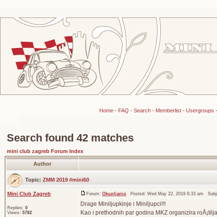
Home
-
FAQ
-
Search
-
Memberlist
-
Usergroups
Search found 42 matches
mini club zagreb Forum Index
Author
Topic:
ZMM 2019 #mini60
Mini Club Zagreb
Forum:
Okupljanja
Posted: Wed May 22, 2019 6:33 am Subj
Drage Miniljupkinje i Miniljupci!!!
Replies:
0
Kao i prethodnih par godina MKZ organizira roÅ¡tilj
Views:
5782