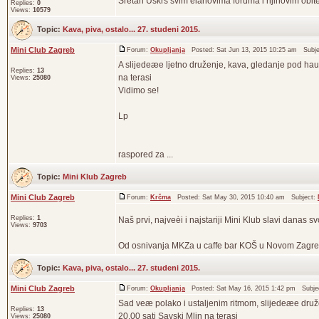
Sretan Uskrs svim èlanovima foruma i njihovim obitel
Replies:
0
Views:
10579
Topic:
Kava, piva, ostalo... 27. studeni 2015.
Mini Club Zagreb
Forum:
Okupljanja
Posted: Sat Jun 13, 2015 10:25 am Subj
A slijedeæe ljetno druženje, kava, gledanje pod haub
Replies:
13
na terasi
Views:
25080
Vidimo se!
Lp
raspored za ...
Topic:
Mini Klub Zagreb
Mini Club Zagreb
Forum:
Krčma
Posted: Sat May 30, 2015 10:40 am Subject:
Replies:
1
Naš prvi, najveèi i najstariji Mini Klub slavi dana
Views:
9703
Od osnivanja MKZa u caffe bar KOŠ u Novom Zagreb
Topic:
Kava, piva, ostalo... 27. studeni 2015.
Mini Club Zagreb
Forum:
Okupljanja
Posted: Sat May 16, 2015 1:42 pm Subje
Sad veæ polako i ustaljenim ritmom, slijedeæe druže
Replies:
13
20.00 sati Savski Mlin na terasi
Views:
25080