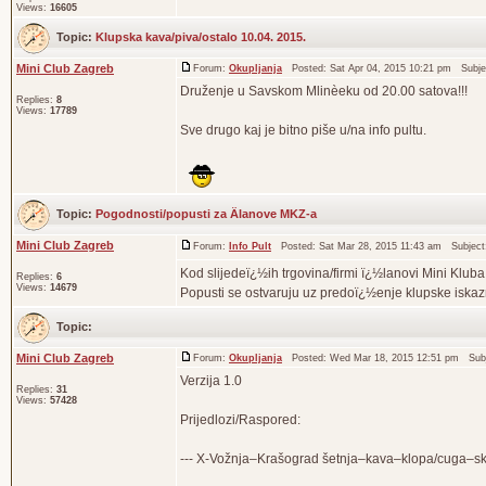
Views:
16605
Topic:
Klupska kava/piva/ostalo 10.04. 2015.
Mini Club Zagreb
Forum:
Okupljanja
Posted: Sat Apr 04, 2015 10:21 pm Subje
Druženje u Savskom Mlinèeku od 20.00 satova!!!
Replies:
8
Views:
17789
Sve drugo kaj je bitno piše u/na info pultu.
Topic:
Pogodnosti/popusti za Älanove MKZ-a
Mini Club Zagreb
Forum:
Info Pult
Posted: Sat Mar 28, 2015 11:43 am Subjec
Kod slijedeï¿½ih trgovina/firmi ï¿½lanovi Mini Klub
Replies:
6
Views:
14679
Popusti se ostvaruju uz predoï¿½enje klupske iskaz
Topic:
Mini Club Zagreb
Forum:
Okupljanja
Posted: Wed Mar 18, 2015 12:51 pm Subj
Verzija 1.0
Replies:
31
Views:
57428
Prijedlozi/Raspored:
--- X-Vožnja–Krašograd šetnja–kava–klopa/cuga–sku