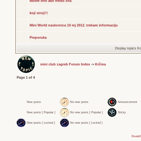
Molim info ako netko zna
koji stroj!!!
Mini World naslovnica 10 mj 2012. trebam informaciju
Preporuka
Display topics f
mini club zagreb Forum Index
->
Krčma
Page
1
of
4
New posts
No new posts
Announcement
New posts [ Popular ]
No new posts [ Popular ]
Sticky
New posts [ Locked ]
No new posts [ Locked ]
Powered 