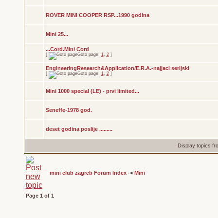
ROVER MINI COOPER RSP...1990 godina
Mini 25...
...Cord.Mini Cord
[
Goto page:
1
,
2
]
EngineeringResearch&Application/E.R.A.-najjaci serijski
[
Goto page:
1
,
2
]
Mini 1000 special (LE) - prvi limited...
Seneffe-1978 god.
deset godina poslije .........
Display topics f
mini club zagreb Forum Index
->
Mini
Page
1
of
1