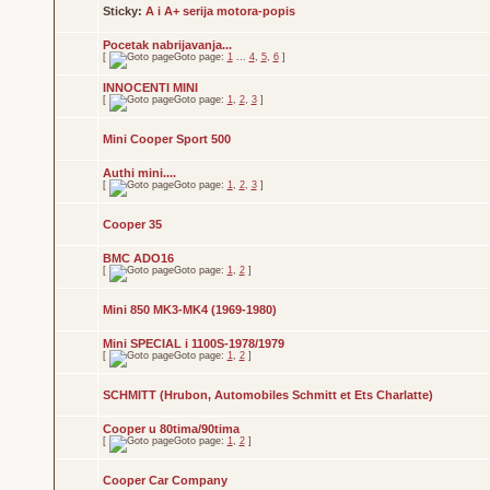
Sticky:
A i A+ serija motora-popis
Pocetak nabrijavanja...
[
Goto page:
1
...
4
,
5
,
6
]
INNOCENTI MINI
[
Goto page:
1
,
2
,
3
]
Mini Cooper Sport 500
Authi mini....
[
Goto page:
1
,
2
,
3
]
Cooper 35
BMC ADO16
[
Goto page:
1
,
2
]
Mini 850 MK3-MK4 (1969-1980)
Mini SPECIAL i 1100S-1978/1979
[
Goto page:
1
,
2
]
SCHMITT (Hrubon, Automobiles Schmitt et Ets Charlatte)
Cooper u 80tima/90tima
[
Goto page:
1
,
2
]
Cooper Car Company