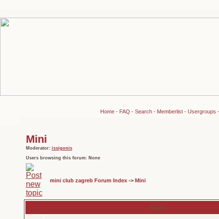
Home
-
FAQ
-
Search
-
Memberlist
-
Usergroups
Mini
Moderator:
issigonis
Users browsing this forum: None
mini club zagreb Forum Index
->
Mini
Topics