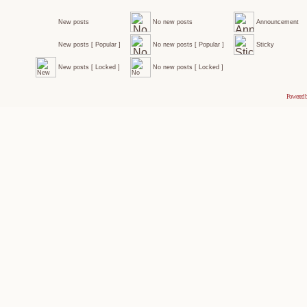
New posts
No new posts
Announcement
New posts [ Popular ]
No new posts [ Popular ]
Sticky
New posts [ Locked ]
No new posts [ Locked ]
Powered 