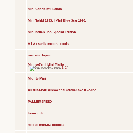
Mini Cabriolet i Lamm
Mini Tahiti 1993. i Mini Blue Star 1996.
Mini Italian Job Special Edition
A i A+ serija motora-popis
made in Japan
Mini se7en i Mini Miglia
[
Goto page:
1
,
2
]
Mighty Mini
Austin/Morris/Innocenti karavanske izvedbe
PALMERSPEED
Innocenti
Modeli miniæa-podjela