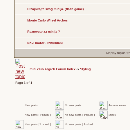
Dizajnirajte svog minija. (flash game)
Monte Carlo Wheel Arches
Rezervoar za minija ?
Novi motor - rebuildani
Display topics f
mini club zagreb Forum Index
->
Styling
Page
1
of
1
New posts
No new posts
Announcement
New posts [ Popular ]
No new posts [ Popular ]
Sticky
New posts [ Locked ]
No new posts [ Locked ]