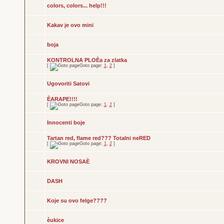
colors, colors... help!!!
Kakav je ovo mini
boja
KONTROLNA PLOÈa za zlatka
[
Goto page:
1
,
2
]
Ugovoriti Satovi
ÈARAPE!!!!
[
Goto page:
1
,
2
]
Innocenti boje
Tartan red, flame red??? Totalni neRED
[
Goto page:
1
,
2
]
KROVNI NOSAÈ
DASH
Koje su ovo felge????
èukice