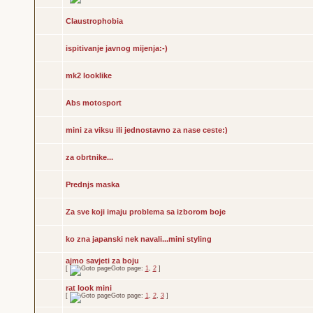
Claustrophobia
ispitivanje javnog mijenja:-)
mk2 looklike
Abs motosport
mini za viksu ili jednostavno za nase ceste:)
za obrtnike...
Prednjs maska
Za sve koji imaju problema sa izborom boje
ko zna japanski nek navali...mini styling
ajmo savjeti za boju
[
Goto page:
1
,
2
]
rat look mini
[
Goto page:
1
,
2
,
3
]