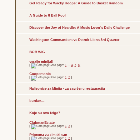
Get Ready for Wacky Hoops: A Guide to Basket Random
A Guide to 8 Ball Pool
Discover the Joy of Heardle: A Music Lover's Daily Challenge
Washington Commanders vs Detroit Lions 3rd Quarter
BOB WIG
verzije minija!!
[
Goto page:
1
...
4
,
5
,
6
]
Coopersonic
[
Goto page:
1
,
2
]
Naljepnice za Minija - za savršenu restauraciju
bunker....
Koje su ovo felge?
ClubmanEstate
[
Goto page:
1
,
2
]
Priprema za zimski san
[
Goto page:
1
,
2
]