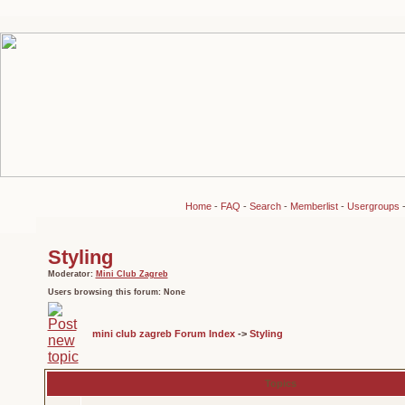
Home
-
FAQ
-
Search
-
Memberlist
-
Usergroups
Styling
Moderator:
Mini Club Zagreb
Users browsing this forum: None
mini club zagreb Forum Index
->
Styling
Topics