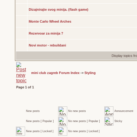
Dizajnirajte svog minija. (flash game)
Monte Carlo Wheel Arches
Rezervoar za minija ?
Novi motor - rebuildani
Display topics f
mini club zagreb Forum Index
->
Styling
Page
1
of
1
New posts
No new posts
Announcement
New posts [ Popular ]
No new posts [ Popular ]
Sticky
New posts [ Locked ]
No new posts [ Locked ]