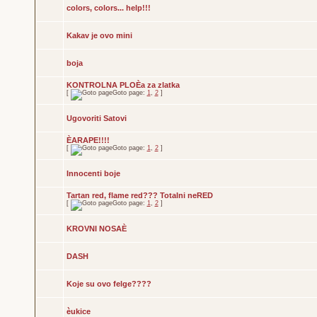
colors, colors... help!!!
Kakav je ovo mini
boja
KONTROLNA PLOÈa za zlatka
[
Goto page:
1
,
2
]
Ugovoriti Satovi
ÈARAPE!!!!
[
Goto page:
1
,
2
]
Innocenti boje
Tartan red, flame red??? Totalni neRED
[
Goto page:
1
,
2
]
KROVNI NOSAÈ
DASH
Koje su ovo felge????
èukice