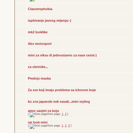
Claustrophobia
ispitivanje javnog mijenja:-)
mk2 looklike
Abs motosport
mini za viksu ili jednostavno za nase ceste:)
za obrtnike...
Prednjs maska
Za sve koji imaju problema sa izborom boje
ko zna japanski nek navali...mini styling
ajmo savjeti za boju
[
Goto page:
1
,
2
]
rat look mini
[
Goto page:
1
,
2
,
3
]