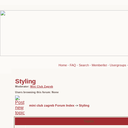
Home
-
FAQ
-
Search
-
Memberlist
-
Usergroups
Styling
Moderator:
Mini Club Zagreb
Users browsing this forum: None
mini club zagreb Forum Index
->
Styling
Topics