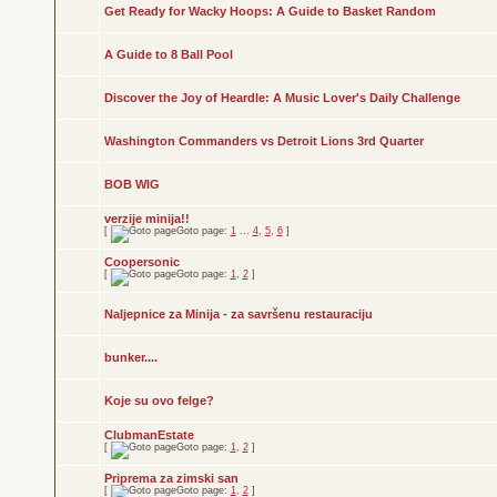
Get Ready for Wacky Hoops: A Guide to Basket Random
A Guide to 8 Ball Pool
Discover the Joy of Heardle: A Music Lover's Daily Challenge
Washington Commanders vs Detroit Lions 3rd Quarter
BOB WIG
verzije minija!!
[
Goto page:
1
...
4
,
5
,
6
]
Coopersonic
[
Goto page:
1
,
2
]
Naljepnice za Minija - za savršenu restauraciju
bunker....
Koje su ovo felge?
ClubmanEstate
[
Goto page:
1
,
2
]
Priprema za zimski san
[
Goto page:
1
,
2
]