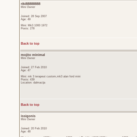
riki88888888
Mini Owner
Joined: 28 Sep 2007
Age: 49
Mini: Mk3 1000 1972
Posts: 278
Back to top
mojito minimal
Mini Owner
Joined: 27 Feb 2010
Age: 47
Mini: mk 3 terapeut custom,mk3 alan ford mini
Posts: 439
Location: dalmacija
Back to top
issigonis
Mini Owner
Joined: 20 Feb 2010
Age: 48