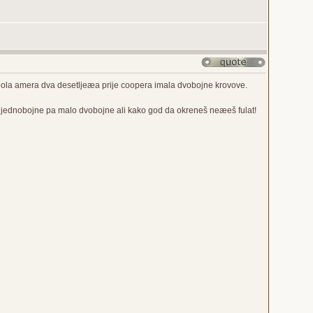
 pola amera dva desetljeæa prije coopera imala dvobojne krovove.
im jednobojne pa malo dvobojne ali kako god da okreneš neæeš fulat!