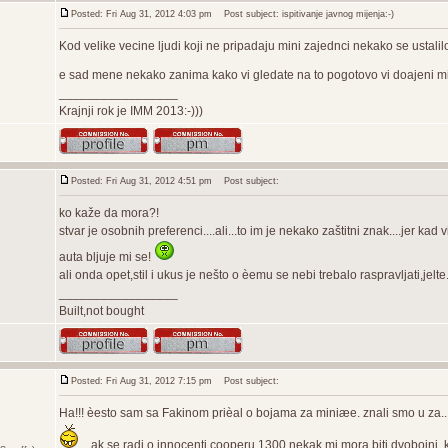
Posted: Fri Aug 31, 2012 4:03 pm
Post subject: ispitivanje javnog mijenja:-)
Kod velike vecine ljudi koji ne pripadaju mini zajednci nekako se ustalilo pr
e sad mene nekako zanima kako vi gledate na to pogotovo vi doajeni mini
_________________
Krajnji rok je IMM 2013:-)))
Posted: Fri Aug 31, 2012 4:51 pm
Post subject:
ko kaže da mora?!
stvar je osobnih preferenci....ali...to im je nekako zaštitni znak....jer 
auta bljuje mi se!
ali onda opet,stil i ukus je nešto o èemu se nebi trebalo raspravljati,jelte.
_________________
Built,not bought
Posted: Fri Aug 31, 2012 7:15 pm
Post subject:
Ha!!! èesto sam sa Fakinom prièal o bojama za miniæe. znali smo u za...
...ak se radi o innocenti cooperu 1300,nekak mi mora biti dvobojni.