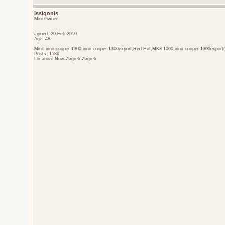
issigonis
Mini Owner
Joined: 20 Feb 2010
Age: 48
Mini: inno cooper 1300,inno cooper 1300export,Red Hot,MK3 1000,inno cooper 1300export(
Posts: 1536
Location: Novi Zagreb-Zagreb