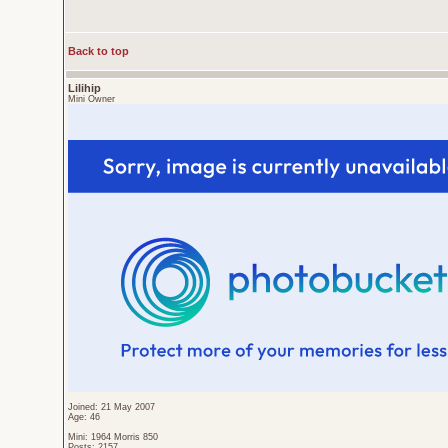
Back to top
Lilihip
Mini Owner
Joined: 21 May 2007
Age: 46
Mini: 1964 Morris 850
Posts: 2157