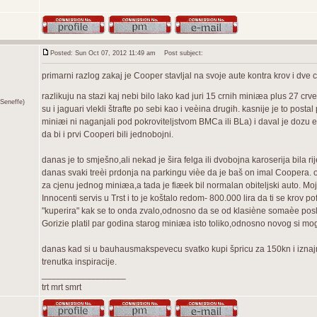
Posted: Sun Oct 07, 2012 11:49 am
Post subject:
primarni razlog zakaj je Cooper stavljal na svoje aute kontra krov i dve c
razlikuju na stazi kaj nebi bilo lako kad juri 15 crnih miniæa plus 27 crv
Seneffe)
su i jaguari vlekli štrafte po sebi kao i veèina drugih. kasnije je to pos
miniæi ni naganjali pod pokroviteljstvom BMCa ili BLa) i daval je dozu 
da bi i prvi Cooperi bili jednobojni.
danas je to smješno,ali nekad je šira felga ili dvobojna karoserija bila
danas svaki treèi prdonja na parkingu vièe da je baš on imal Coopera. o
za cjenu jednog miniæa,a tada je fiæek bil normalan obiteljski auto. Moj
Innocenti servis u Trst i to je koštalo redom- 800.000 lira da ti se krov 
"kuperira" kak se to onda zvalo,odnosno da se od klasiène somaèe poslož
Gorizie platil par godina starog miniæa isto toliko,odnosno novog si moge
danas kad si u bauhausmakspevecu svatko kupi špricu za 150kn i iznajm
trenutka inspiracije.
_________________
trt mrt smrt