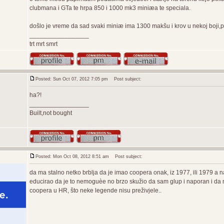
clubmana i GTa te hrpa 850 i 1000 mk3 miniæa te speciala.
došlo je vreme da sad svaki miniæ ima 1300 makšu i krov u nekoj boji,pa
_________________
trt mrt smrt
Posted: Sun Oct 07, 2012 7:05 pm
Post subject:
ha?!
_________________
Built,not bought
Posted: Mon Oct 08, 2012 8:51 am
Post subject:
da ma stalno netko brblja da je imao coopera onak, iz 1977, ili 1979 a n
educirao da je to nemoguèe no brzo skužio da sam glup i naporan i da 
coopera u HR, što neke legende nisu preživjele..