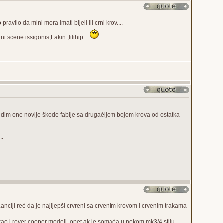
avilo da mini mora imati bijeli ili crni krov....
 scene:issigonis,Fakin ,lilihip...
kad vidim one novije škode fabije sa drugaèijom bojom krova od ostatka
..
anciji reè da je najljepši crvreni sa crvenim krovom i crvenim trakama
 kao i rover cooper modeli. opet ak je somaèa u nekom mk3/4 stilu