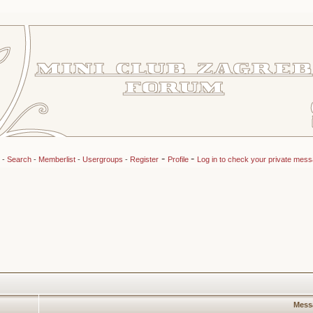
-
-
-
Search
-
Memberlist
-
Usergroups
-
Register
Profile
Log in to check your private mes
Mess