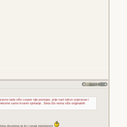
aravno tada više cooper nije postojao. prije sam takve uvjeravao i
nekome samo kvarim sjeèanje.. šteta što nema više originalnih
svima drugima je to i onak minimoris