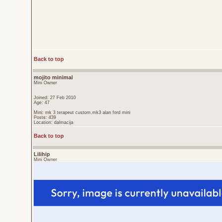
Back to top
mojito minimal
Mini Owner
Joined: 27 Feb 2010
Age: 47
Mini: mk 3 terapeut custom,mk3 alan ford mini
Posts: 439
Location: dalmacija
Back to top
Lilihip
Mini Owner