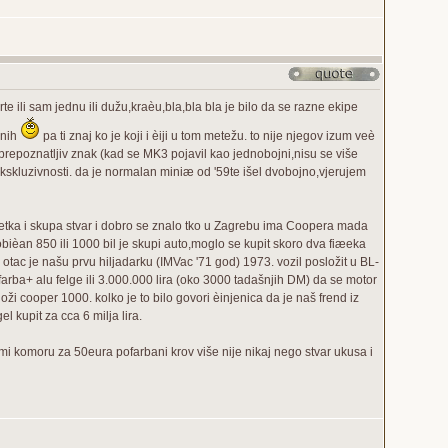
rte ili sam jednu ili dužu,kraèu,bla,bla bla je bilo da se razne ekipe
enih
pa ti znaj ko je koji i èiji u tom metežu. to nije njegov izum veè
tal prepoznatljiv znak (kad se MK3 pojavil kao jednobojni,nisu se više
ekskluzivnosti. da je normalan miniæ od '59te išel dvobojno,vjerujem
 rijetka i skupa stvar i dobro se znalo tko u Zagrebu ima Coopera mada
bièan 850 ili 1000 bil je skupi auto,moglo se kupit skoro dva fiæeka
 otac je našu prvu hiljadarku (IMVac '71 god) 1973. vozil posložit u BL-
pofarba+ alu felge ili 3.000.000 lira (oko 3000 tadašnjih DM) da se motor
i cooper 1000. kolko je to bilo govori èinjenica da je naš frend iz
l kupit za cca 6 milja lira.
i komoru za 50eura pofarbani krov više nije nikaj nego stvar ukusa i