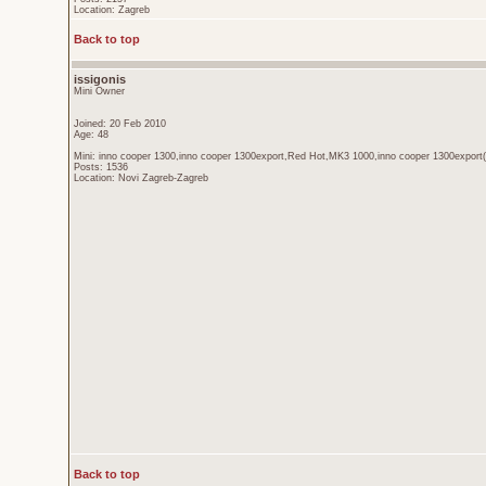
Location: Zagreb
Back to top
issigonis
Mini Owner
Joined: 20 Feb 2010
Age: 48
Mini: inno cooper 1300,inno cooper 1300export,Red Hot,MK3 1000,inno cooper 1300export(
Posts: 1536
Location: Novi Zagreb-Zagreb
Back to top