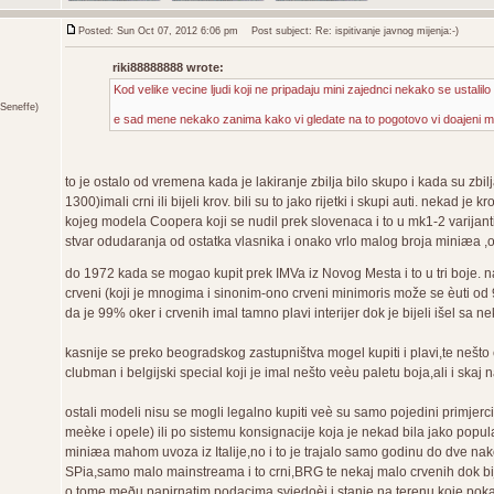
Posted: Sun Oct 07, 2012 6:06 pm
Post subject: Re: ispitivanje javnog mijenja:-)
riki88888888 wrote:
Kod velike vecine ljudi koji ne pripadaju mini zajednci nekako se ustalilo pra
Seneffe)
e sad mene nekako zanima kako vi gledate na to pogotovo vi doajeni mini 
to je ostalo od vremena kada je lakiranje zbilja bilo skupo i kada su zb
1300)imali crni ili bijeli krov. bili su to jako rijetki i skupi auti. nekad je 
kojeg modela Coopera koji se nudil prek slovenaca i to u mk1-2 varijant
stvar odudaranja od ostatka vlasnika i onako vrlo malog broja miniæa ,o
do 1972 kada se mogao kupit prek IMVa iz Novog Mesta i to u tri boje. najr
crveni (koji je mnogima i sinonim-ono crveni minimoris može se èuti od 
da je 99% oker i crvenih imal tamno plavi interijer dok je bijeli išel sa 
kasnije se preko beogradskog zastupništva mogel kupiti i plavi,te nešto
clubman i belgijski special koji je imal nešto veèu paletu boja,ali i skaj 
ostali modeli nisu se mogli legalno kupiti veè su samo pojedini primjerc
meèke i opele) ili po sistemu konsignacije koja je nekad bila jako po
miniæa mahom uvoza iz Italije,no i to je trajalo samo godinu do dve n
SPia,samo malo mainstreama i to crni,BRG te nekaj malo crvenih dok bijel
o tome meðu papirnatim podacima svjedoèi i stanje na terenu koje poka