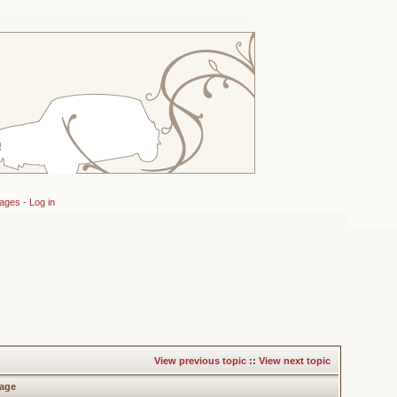
sages
-
Log in
View previous topic
::
View next topic
age