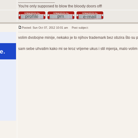
_________________
You're only supposed to blow the bloody doors off!
Posted: Sun Oct 07, 2012 10:01 am
Post subject:
volim dvobojne minije, nekako je to njihov trademark bez obzira što su
sam sebe uhvatim kako mi se kroz vrijeme ukus i stil mjenja, malo vol