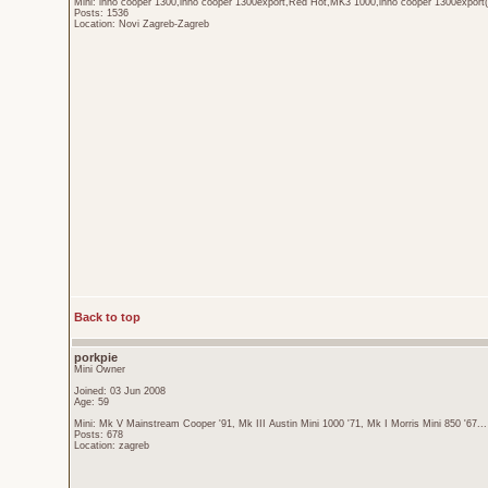
Mini: inno cooper 1300,inno cooper 1300export,Red Hot,MK3 1000,inno cooper 1300export(
Posts: 1536
Location: Novi Zagreb-Zagreb
Back to top
porkpie
Mini Owner
Joined: 03 Jun 2008
Age: 59
Mini: Mk V Mainstream Cooper '91, Mk III Austin Mini 1000 '71, Mk I Morris Mini 850 '67...
Posts: 678
Location: zagreb