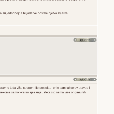
 su jednobojne hiljadarke postale rijetka zvjerka.
aravno tada više cooper nije postojao. prije sam takve uvjeravao i
nekome samo kvarim sjeèanje.. šteta što nema više originalnih