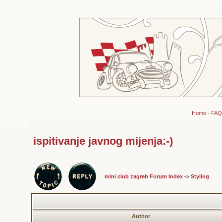
Home
-
FAQ
ispitivanje javnog mijenja:-)
mini club zagreb Forum Index
->
Styling
Author