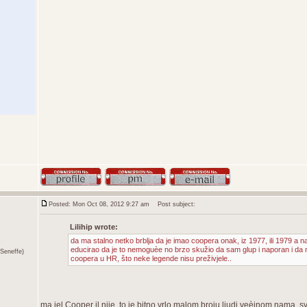
Posted: Mon Oct 08, 2012 9:27 am
Post subject:
Lilihip wrote:
da ma stalno netko brblja da je imao coopera onak, iz 1977, ili 1979 a n
educirao da je to nemoguèe no brzo skužio da sam glup i naporan i da 
Seneffe)
coopera u HR, što neke legende nisu preživjele..
ma jel Cooper il nije ,to je bitno vrlo malom broju ljudi,veèinom nama. 