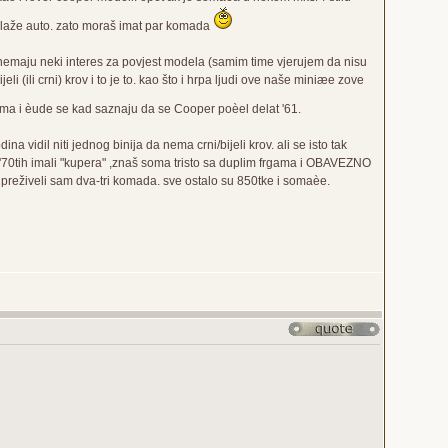
k slaže auto. zato moraš imat par komada
 nemaju neki interes za povjest modela (samim time vjerujem da nisu
bijeli (ili crni) krov i to je to. kao što i hrpa ljudi ove naše miniæe zove
a i èude se kad saznaju da se Cooper poèel delat '61.
 vidil niti jednog binija da nema crni/bijeli krov. ali se isto tak
m '70tih imali "kupera" ,znaš soma tristo sa duplim frgama i OBAVEZNO
u preživeli sam dva-tri komada. sve ostalo su 850tke i somaèe.