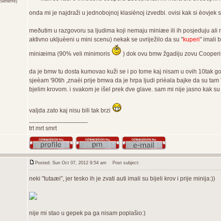
Seneffe)
onda mi je najdraži u jednobojnoj klasiènoj izvedbi. ovisi kak si èovje
meðutim u razgovoru sa ljudima koji nemaju miniæe ili ih posjeduju ali
aktivno ukljuèeni u mini scenu) nekak se uvriježilo da su "
kuperi
" imali 
miniæima (90% veli minimoris
) dok ovu bmw žgadiju zovu Cooperim
da je bmw tu dosta kumovao kuži se i po tome kaj nisam u ovih 10tak godina
sjeèam '90tih ,znaèi prije bmwa da je hrpa ljudi prièala bajke da su ta
bjelim krovom. i svakom je išel prek dve glave. sam mi nije jasno kak s
valjda zato kaj nisu bili tak brzi
_________________
trt mrt smrt
Posted: Sun Oct 07, 2012 9:54 am
Post subject:
neki "tutaæi", jer tesko ih je zvati auti imali su bijeli krov i prije minija:))
nije mi stao u gepek pa ga nisam poplašio:)