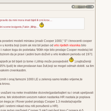
vilo da mini mora imati bijeli ili crni krov....
scene:issigonis,Fakin ,lilihip...
ilja posebni modeli miniæa (znaèi Cooper 1000," S" i Innocenti cooper
krov u kontra boji (osim ak nisi bil jedan od
vrlo rijetkih vlasnika
bilo
i i nakon toga do poèetaka '90tih nije bilo prodaje Cooper modela) bil
bzirom da je pravi i jedini bum doživil u vrlo kratkom periodu od 1971
jeði je bil bijeli (o tome i Lilihip može posvjedoèit
),najtraženiji
95% ljudi) te oker,prodavan kao žuti,koji se mogel odmah dobiti. sa tim
nekakvim crvenkastim.
 crnih i onaj famozni 1000 LE u zelenoj-samo kratko vrijeme,te
na krovu.
i uvažani na neke invalidske dozvole(gastarbajteri su i onak upeljavali
pularna. tek slobodnim uvozom nakon nastanka HR nastala je poplava
akon èega je i Rover poèel prodaju Cooper 1.3 modela(najviše
i i srebrni nikad nisu niti ponuðenii u HR).
zuje jedan preživjeli Cooper S mk3,pet-šest Inno Coopera,4-5