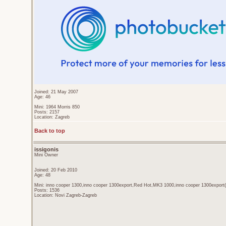
Joined: 21 May 2007
Age: 46
Mini: 1964 Morris 850
Posts: 2157
Location: Zagreb
Back to top
issigonis
Mini Owner
Joined: 20 Feb 2010
Age: 48
Mini: inno cooper 1300,inno cooper 1300export,Red Hot,MK3 1000,inno cooper 1300export(
Posts: 1536
Location: Novi Zagreb-Zagreb