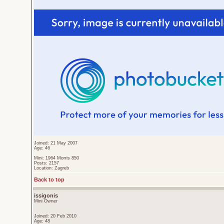
Joined: 21 May 2007
Age: 46
Mini: 1964 Morris 850
Posts: 2157
Location: Zagreb
Back to top
issigonis
Mini Owner
Joined: 20 Feb 2010
Age: 48