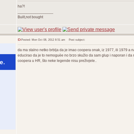
ha?!
_________________
Built,not bought
Posted: Mon Oct 08, 2012 8:51 am
Post subject:
da ma stalno netko brblja da je imao coopera onak, iz 1977, ili 1979 a n
educirao da je to nemoguèe no brzo skužio da sam glup i naporan i da 
coopera u HR, što neke legende nisu preživjele..