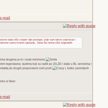
aravno tada više cooper nije postojao. prije sam takve uvjeravao i
nekome samo kvarim sjeèanje.. šteta što nema više originalnih
svima drugima je to i onak minimoris
im legendama. ljudima koji su radili po ZG,ZD i dalje u BL servisima i
kontakta,do drugih preporukom ovih prvih
). kolko zanimljivih