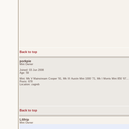
Back to top
porkpie
Mini Owner
Joined: 03 Jun 2008
Age: 59
Mini: Mk V Mainstream Cooper '91, Mk III Austin Mini 1000 '71, Mk I Morris Mini 850 '67...
Posts: 678
Location: zagreb
Back to top
Lilihip
Mini Owner