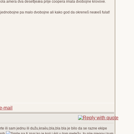
 pola amera dva desetljeæa prije coopera imala dvobojne krovove.
im jednobojne pa malo dvobojne ali kako god da okreneš neæeš fulat!
rte ili sam jednu ili dužu,kraèu,bla,bla bla je bilo da se razne ekipe
enih
pa ti znaj ko je koji i èiji u tom metežu. to nije njegov izum