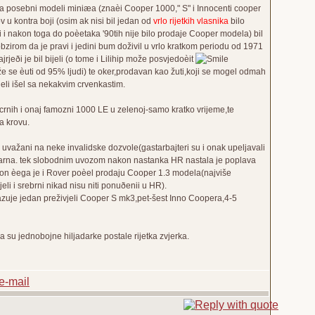
ilja posebni modeli miniæa (znaèi Cooper 1000," S" i Innocenti cooper
krov u kontra boji (osim ak nisi bil jedan od
vrlo rijetkih vlasnika
bilo
i i nakon toga do poèetaka '90tih nije bilo prodaje Cooper modela) bil
bzirom da je pravi i jedini bum doživil u vrlo kratkom periodu od 1971
jeði je bil bijeli (o tome i Lilihip može posvjedoèit
že se èuti od 95% ljudi) te oker,prodavan kao žuti,koji se mogel odmah
ijeli išel sa nekakvim crvenkastim.
 crnih i onaj famozni 1000 LE u zelenoj-samo kratko vrijeme,te
na krovu.
i uvažani na neke invalidske dozvole(gastarbajteri su i onak upeljavali
pularna. tek slobodnim uvozom nakon nastanka HR nastala je poplava
akon èega je i Rover poèel prodaju Cooper 1.3 modela(najviše
i i srebrni nikad nisu niti ponuðenii u HR).
zuje jedan preživjeli Cooper S mk3,pet-šest Inno Coopera,4-5
 su jednobojne hiljadarke postale rijetka zvjerka.