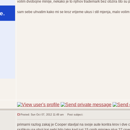
volim dvobojne minije, nekako je to njihov trademark bez obzira što su
sam sebe uhvatim kako mi se kroz vrijeme ukus i stil mjenja, malo vol
Posted: Sun Oct 07, 2012 11:49 am
Post subject:
primarni razlog zakaj je Cooper stavljal na svoje aute kontra krov i dve c
razlikuju na stazi kaj nebi bilo lako kad juri 15 crnih miniæa plus 27 crv