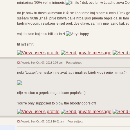
miniæima (90% veli minimoris
) dok ovu bmw žgadiju zovu Coo
da je bmw tu dosta kumovao kuži se i po tome kaj nisam u ovih 10tak godina
sjeèam '90tih ,znaèi prije bmwa da je hrpa ljudi prièala bajke da su ta
bjelim krovom. i svakom je išel prek dve glave. sam mi nije jasno kak s
valjda zato kaj nisu bili tak brzi
_________________
trt mrt smrt
Posted: Sun Oct 07, 2012 9:54 am
Post subject:
neki "tutaæi", jer tesko ih je zvati auti imali su bijeli krov i prije minija:))
nije mi stao u gepek pa ga nisam poplašio:)
_________________
You're only supposed to blow the bloody doors off!
Posted: Sun Oct 07, 2012 10:01 am
Post subject: