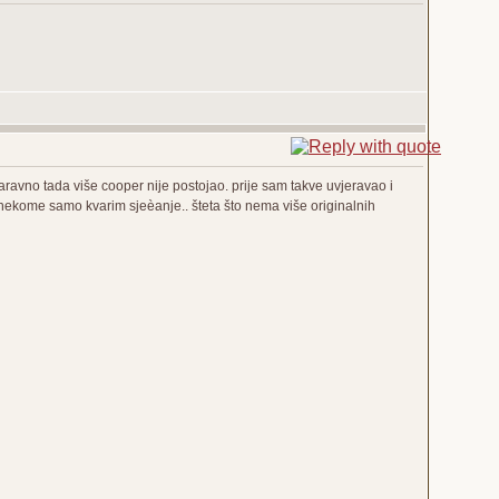
aravno tada više cooper nije postojao. prije sam takve uvjeravao i
nekome samo kvarim sjeèanje.. šteta što nema više originalnih