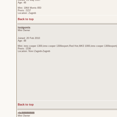
Joined: 21 May 2007
Age: 46
Mini: 1964 Morris 850
Posts: 2157
Location: Zagreb
Back to top
issigonis
Mini Owner
Joined: 20 Feb 2010
Age: 48
Mini: inno cooper 1300,inno cooper 1300export,Red Hot,MK3 1000,inno cooper 1300export(
Posts: 1536
Location: Novi Zagreb-Zagreb
Back to top
riki88888888
Mini Owner