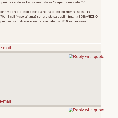
perima i èude se kad saznaju da se Cooper poèel delat '61.
 vidil niti jednog binija da nema crni/bijeli krov. ali se isto tak
m '70tih imali "kupera" ,znaš soma tristo sa duplim frgama i OBAVEZNO
u preživeli sam dva-tri komada. sve ostalo su 850tke i somaèe.