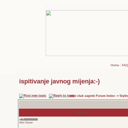
Home
-
FAQ
ispitivanje javnog mijenja:-)
mini club zagreb Forum Index
->
Styli
Author
riki88888888
Mini Owner