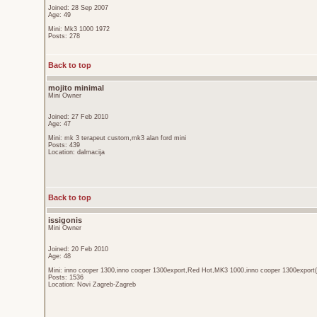
Joined: 28 Sep 2007
Age: 49
Mini: Mk3 1000 1972
Posts: 278
Back to top
mojito minimal
Mini Owner
Joined: 27 Feb 2010
Age: 47
Mini: mk 3 terapeut custom,mk3 alan ford mini
Posts: 439
Location: dalmacija
Back to top
issigonis
Mini Owner
Joined: 20 Feb 2010
Age: 48
Mini: inno cooper 1300,inno cooper 1300export,Red Hot,MK3 1000,inno cooper 1300export(
Posts: 1536
Location: Novi Zagreb-Zagreb