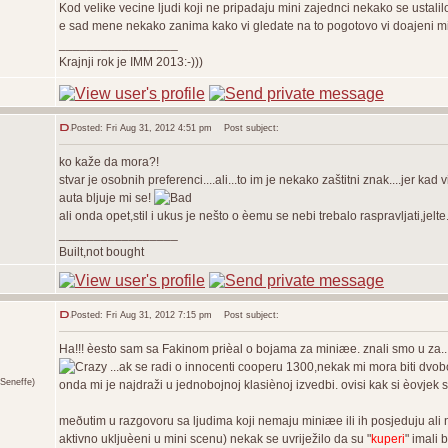
Kod velike vecine ljudi koji ne pripadaju mini zajednci nekako se ustalilo pr
e sad mene nekako zanima kako vi gledate na to pogotovo vi doajeni mini
_________________
Krajnji rok je IMM 2013:-)))
Posted: Fri Aug 31, 2012 4:51 pm
Post subject:
ko kaže da mora?!
stvar je osobnih preferenci....ali...to im je nekako zaštitni znak....jer 
auta bljuje mi se!
ali onda opet,stil i ukus je nešto o èemu se nebi trebalo raspravljati,jelte.
_________________
Built,not bought
Posted: Fri Aug 31, 2012 7:15 pm
Post subject:
Ha!!! èesto sam sa Fakinom prièal o bojama za miniæe. znali smo u za...
...ak se radi o innocenti cooperu 1300,nekak mi mora biti dvob
Seneffe)
onda mi je najdraži u jednobojnoj klasiènoj izvedbi. ovisi kak si èovje
meðutim u razgovoru sa ljudima koji nemaju miniæe ili ih posjeduju ali
aktivno ukljuèeni u mini scenu) nekak se uvriježilo da su "
kuperi
" imali 