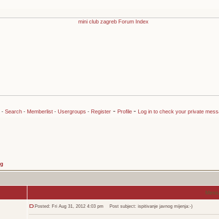
-
-
-
Search
-
Memberlist
-
Usergroups
-
Register
Profile
Log in to check your private mes
ng
Mess
Posted: Fri Aug 31, 2012 4:03 pm
Post subject: ispitivanje javnog mijenja:-)