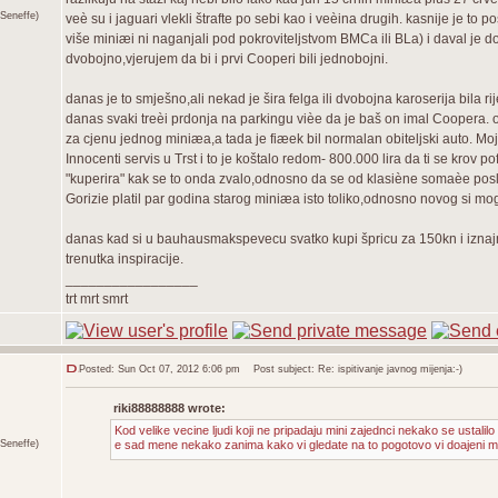
Seneffe)
veè su i jaguari vlekli štrafte po sebi kao i veèina drugih. kasnije je to
više miniæi ni naganjali pod pokroviteljstvom BMCa ili BLa) i daval je d
dvobojno,vjerujem da bi i prvi Cooperi bili jednobojni.
danas je to smješno,ali nekad je šira felga ili dvobojna karoserija bila
danas svaki treèi prdonja na parkingu vièe da je baš on imal Coopera. o
za cjenu jednog miniæa,a tada je fiæek bil normalan obiteljski auto. Moj
Innocenti servis u Trst i to je koštalo redom- 800.000 lira da ti se krov 
"kuperira" kak se to onda zvalo,odnosno da se od klasiène somaèe poslož
Gorizie platil par godina starog miniæa isto toliko,odnosno novog si moge
danas kad si u bauhausmakspevecu svatko kupi špricu za 150kn i iznajm
trenutka inspiracije.
_________________
trt mrt smrt
Posted: Sun Oct 07, 2012 6:06 pm
Post subject: Re: ispitivanje javnog mijenja:-)
riki88888888 wrote:
Kod velike vecine ljudi koji ne pripadaju mini zajednci nekako se ustalilo pra
Seneffe)
e sad mene nekako zanima kako vi gledate na to pogotovo vi doajeni mini 