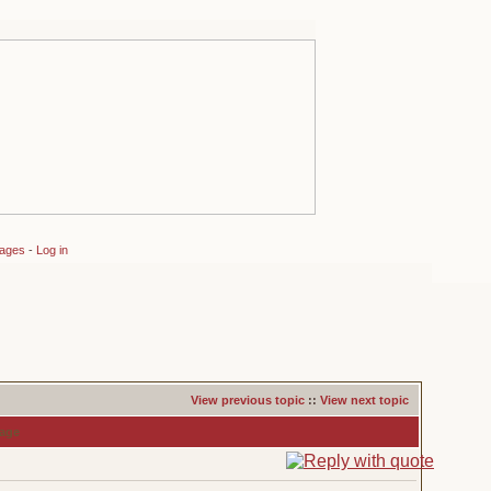
sages
-
Log in
View previous topic
::
View next topic
age