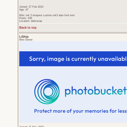
Joined: 27 Feb 2010
Age: 47
Mini: mk 3 terapeut custom,mk3 alan ford mini
Posts: 439
Location: dalmacija
Back to top
Lilihip
Mini Owner