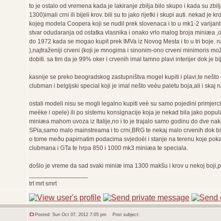
to je ostalo od vremena kada je lakiranje zbilja bilo skupo i kada su zb
1300)imali crni ili bijeli krov. bili su to jako rijetki i skupi auti. nekad je 
kojeg modela Coopera koji se nudil prek slovenaca i to u mk1-2 varijant
stvar odudaranja od ostatka vlasnika i onako vrlo malog broja miniæa ,o
do 1972 kada se mogao kupit prek IMVa iz Novog Mesta i to u tri boje. najr
),najtraženiji crveni (koji je mnogima i sinonim-ono crveni minimoris mo
dobiti. sa tim da je 99% oker i crvenih imal tamno plavi interijer dok je b
kasnije se preko beogradskog zastupništva mogel kupiti i plavi,te nešto
clubman i belgijski special koji je imal nešto veèu paletu boja,ali i skaj 
ostali modeli nisu se mogli legalno kupiti veè su samo pojedini primjerc
meèke i opele) ili po sistemu konsignacije koja je nekad bila jako po
miniæa mahom uvoza iz Italije,no i to je trajalo samo godinu do dve n
SPia,samo malo mainstreama i to crni,BRG te nekaj malo crvenih dok bijel
o tome meðu papirnatim podacima svjedoèi i stanje na terenu koje poka
clubmana i GTa te hrpa 850 i 1000 mk3 miniæa te speciala.
došlo je vreme da sad svaki miniæ ima 1300 makšu i krov u nekoj boji,pa
_________________
trt mrt smrt
Posted: Sun Oct 07, 2012 7:05 pm
Post subject: