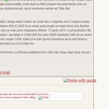
 postal prepoznatljiv znak (kad se MK3 pojavil kao jednobojni,nisu se
ozu ekskluzivnosti. da je normalan miniæ od '59te išel
 rijetka i skupa stvar i dobro se znalo tko u Zagrebu ima Coopera mada
bièan 850 ili 1000 bil je skupi auto,moglo se kupit skoro dva fiæeka
 otac je našu prvu hiljadarku (IMVac '71 god) 1973. vozil posložit u BL-
pofarba+ alu felge ili 3.000.000 lira (oko 3000 tadašnjih DM) da se motor
i cooper 1000. kolko je to bilo govori èinjenica da je naš frend iz
l kupit za cca 6 milja lira.
i komoru za 50eura pofarbani krov više nije nikaj nego stvar ukusa i
vilo da mini mora imati bijeli ili crni krov....
scene:issigonis,Fakin ,lilihip...