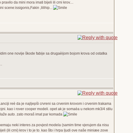
avilo da mini mora imati bijeli ili crni krov....
 scene:issigonis,Fakin ,lilihip...
kad vidim one novije škode fabije sa drugaèijom bojom krova od ostatka
..
anciji reè da je najljepši crvreni sa crvenim krovom i crvenim trakama
ojni. kao i rover cooper modeli. opet ak je somaèa u nekom mk3/4 stilu
k slaže auto. zato moraš imat par komada
 nemaju neki interes za povjest modela (samim time vjerujem da nisu
bijeli (ili crni) krov i to je to. kao što i hrpa ljudi ove naše miniæe zove