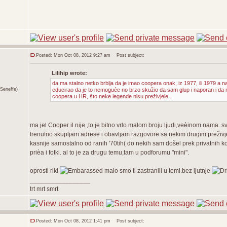
Posted: Mon Oct 08, 2012 9:27 am
Post subject:
Lilihip wrote:
da ma stalno netko brblja da je imao coopera onak, iz 1977, ili 1979 a n
Seneffe)
educirao da je to nemoguèe no brzo skužio da sam glup i naporan i da 
coopera u HR, što neke legende nisu preživjele..
ma jel Cooper il nije ,to je bitno vrlo malom broju ljudi,veèinom nama. 
trenutno skupljam adrese i obavljam razgovore sa nekim drugim preživjel
kasnije samostalno od ranih '70tih( do nekih sam došel prek privatnih 
prièa i fotki. al to je za drugu temu,tam u podforumu "mini".
oprosti riki
malo smo ti zastranili u temi.bez ljutnje
_________________
trt mrt smrt
Posted: Mon Oct 08, 2012 1:41 pm
Post subject: