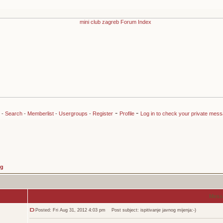
-
-
-
Search
-
Memberlist
-
Usergroups
-
Register
Profile
Log in to check your private mes
ng
Mess
Posted: Fri Aug 31, 2012 4:03 pm
Post subject: ispitivanje javnog mijenja:-)