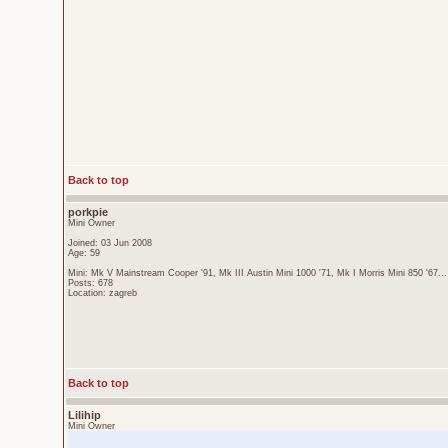
Back to top
porkpie
Mini Owner
Joined: 03 Jun 2008
Age: 59
Mini: Mk V Mainstream Cooper '91, Mk III Austin Mini 1000 '71, Mk I Morris Mini 850 '67...
Posts: 678
Location: zagreb
Back to top
Lilihip
Mini Owner