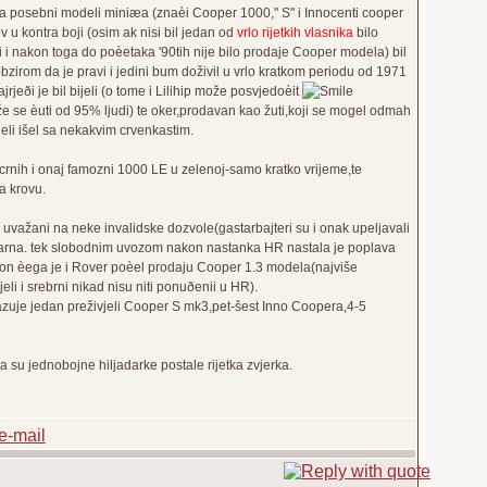
ilja posebni modeli miniæa (znaèi Cooper 1000," S" i Innocenti cooper
krov u kontra boji (osim ak nisi bil jedan od
vrlo rijetkih vlasnika
bilo
i i nakon toga do poèetaka '90tih nije bilo prodaje Cooper modela) bil
bzirom da je pravi i jedini bum doživil u vrlo kratkom periodu od 1971
jeði je bil bijeli (o tome i Lilihip može posvjedoèit
že se èuti od 95% ljudi) te oker,prodavan kao žuti,koji se mogel odmah
ijeli išel sa nekakvim crvenkastim.
 crnih i onaj famozni 1000 LE u zelenoj-samo kratko vrijeme,te
na krovu.
i uvažani na neke invalidske dozvole(gastarbajteri su i onak upeljavali
pularna. tek slobodnim uvozom nakon nastanka HR nastala je poplava
akon èega je i Rover poèel prodaju Cooper 1.3 modela(najviše
i i srebrni nikad nisu niti ponuðenii u HR).
zuje jedan preživjeli Cooper S mk3,pet-šest Inno Coopera,4-5
 su jednobojne hiljadarke postale rijetka zvjerka.