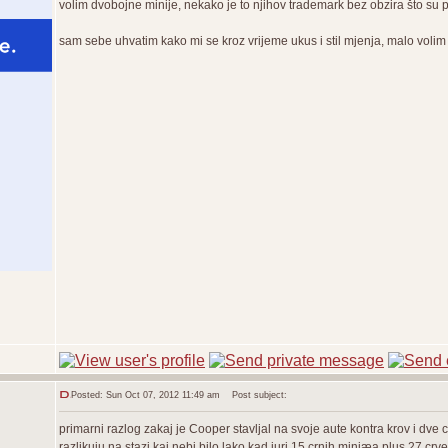
volim dvobojne minije, nekako je to njihov trademark bez obzira što su
sam sebe uhvatim kako mi se kroz vrijeme ukus i stil mjenja, malo vol
Posted: Sun Oct 07, 2012 11:49 am
Post subject:
primarni razlog zakaj je Cooper stavljal na svoje aute kontra krov i dve c
razlikuju na stazi kaj nebi bilo lako kad juri 15 crnih miniæa plus 27 crv