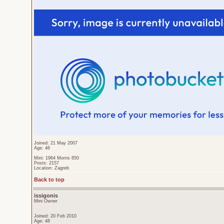
Joined: 21 May 2007
Age: 46
Mini: 1964 Morris 850
Posts: 2157
Location: Zagreb
Back to top
issigonis
Mini Owner
Joined: 20 Feb 2010
Age: 48