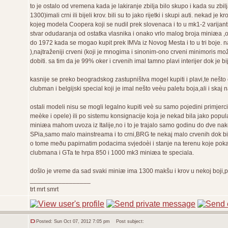
to je ostalo od vremena kada je lakiranje zbilja bilo skupo i kada su zb
1300)imali crni ili bijeli krov. bili su to jako rijetki i skupi auti. nekad je 
kojeg modela Coopera koji se nudil prek slovenaca i to u mk1-2 varijant
stvar odudaranja od ostatka vlasnika i onako vrlo malog broja miniæa ,o
do 1972 kada se mogao kupit prek IMVa iz Novog Mesta i to u tri boje. najr
),najtraženiji crveni (koji je mnogima i sinonim-ono crveni minimoris mo
dobiti. sa tim da je 99% oker i crvenih imal tamno plavi interijer dok je b
kasnije se preko beogradskog zastupništva mogel kupiti i plavi,te nešto
clubman i belgijski special koji je imal nešto veèu paletu boja,ali i skaj 
ostali modeli nisu se mogli legalno kupiti veè su samo pojedini primjerc
meèke i opele) ili po sistemu konsignacije koja je nekad bila jako po
miniæa mahom uvoza iz Italije,no i to je trajalo samo godinu do dve n
SPia,samo malo mainstreama i to crni,BRG te nekaj malo crvenih dok bijel
o tome meðu papirnatim podacima svjedoèi i stanje na terenu koje poka
clubmana i GTa te hrpa 850 i 1000 mk3 miniæa te speciala.
došlo je vreme da sad svaki miniæ ima 1300 makšu i krov u nekoj boji,pa
_________________
trt mrt smrt
Posted: Sun Oct 07, 2012 7:05 pm
Post subject: