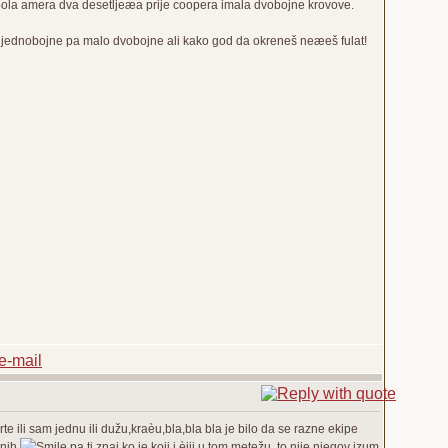
 pola amera dva desetljeæa prije coopera imala dvobojne krovove.
im jednobojne pa malo dvobojne ali kako god da okreneš neæeš fulat!
rte ili sam jednu ili dužu,kraèu,bla,bla bla je bilo da se razne ekipe
enih
pa ti znaj ko je koji i èiji u tom metežu. to nije njegov izum