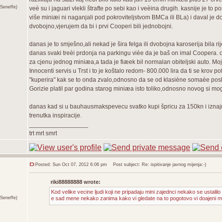
Seneffe)
veè su i jaguari vlekli štrafte po sebi kao i veèina drugih. kasnije je to
više miniæi ni naganjali pod pokroviteljstvom BMCa ili BLa) i daval je d
dvobojno,vjerujem da bi i prvi Cooperi bili jednobojni.
danas je to smješno,ali nekad je šira felga ili dvobojna karoserija bila
danas svaki treèi prdonja na parkingu vièe da je baš on imal Coopera. o
za cjenu jednog miniæa,a tada je fiæek bil normalan obiteljski auto. Moj
Innocenti servis u Trst i to je koštalo redom- 800.000 lira da ti se krov 
"kuperira" kak se to onda zvalo,odnosno da se od klasiène somaèe poslož
Gorizie platil par godina starog miniæa isto toliko,odnosno novog si moge
danas kad si u bauhausmakspevecu svatko kupi špricu za 150kn i iznajm
trenutka inspiracije.
_________________
trt mrt smrt
Posted: Sun Oct 07, 2012 6:06 pm
Post subject: Re: ispitivanje javnog mijenja:-)
riki88888888 wrote:
Kod velike vecine ljudi koji ne pripadaju mini zajednci nekako se ustalilo pra
Seneffe)
e sad mene nekako zanima kako vi gledate na to pogotovo vi doajeni mini 