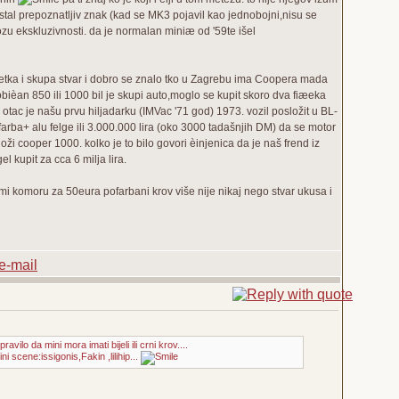
 postal prepoznatljiv znak (kad se MK3 pojavil kao jednobojni,nisu se
ozu ekskluzivnosti. da je normalan miniæ od '59te išel
 rijetka i skupa stvar i dobro se znalo tko u Zagrebu ima Coopera mada
bièan 850 ili 1000 bil je skupi auto,moglo se kupit skoro dva fiæeka
 otac je našu prvu hiljadarku (IMVac '71 god) 1973. vozil posložit u BL-
pofarba+ alu felge ili 3.000.000 lira (oko 3000 tadašnjih DM) da se motor
i cooper 1000. kolko je to bilo govori èinjenica da je naš frend iz
l kupit za cca 6 milja lira.
i komoru za 50eura pofarbani krov više nije nikaj nego stvar ukusa i
vilo da mini mora imati bijeli ili crni krov....
scene:issigonis,Fakin ,lilihip...