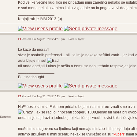
Kod velike vecine ljudi koji ne pripadaju mini zajednci nekako se ustalilo pr
e sad mene nekako zanima kako vi gledate na to pogotovo vi doajeni mini
_________________
Krajnji rok je IMM 2013:-)))
Posted: Fri Aug 31, 2012 4:51 pm
Post subject:
ko kaže da mora?!
stvar je osobnih preferenci....ali...to im je nekako zaštitni znak....jer 
auta bljuje mi se!
ali onda opet,stil i ukus je nešto o èemu se nebi trebalo raspravljati,jelte.
_________________
Built,not bought
Posted: Fri Aug 31, 2012 7:15 pm
Post subject:
Ha!!! èesto sam sa Fakinom prièal o bojama za miniæe. znali smo u za...
...ak se radi o innocenti cooperu 1300,nekak mi mora biti dvob
Seneffe)
onda mi je najdraži u jednobojnoj klasiènoj izvedbi. ovisi kak si èovje
meðutim u razgovoru sa ljudima koji nemaju miniæe ili ih posjeduju ali
aktivno ukljuèeni u mini scenu) nekak se uvriježilo da su "
kuperi
" imali 