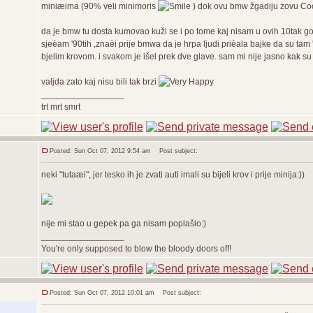
miniæima (90% veli minimoris
) dok ovu bmw žgadiju zovu Coo
da je bmw tu dosta kumovao kuži se i po tome kaj nisam u ovih 10tak godina
sjeèam '90tih ,znaèi prije bmwa da je hrpa ljudi prièala bajke da su ta
bjelim krovom. i svakom je išel prek dve glave. sam mi nije jasno kak s
valjda zato kaj nisu bili tak brzi
_________________
trt mrt smrt
Posted: Sun Oct 07, 2012 9:54 am
Post subject:
neki "tutaæi", jer tesko ih je zvati auti imali su bijeli krov i prije minija:))
nije mi stao u gepek pa ga nisam poplašio:)
_________________
You're only supposed to blow the bloody doors off!
Posted: Sun Oct 07, 2012 10:01 am
Post subject: