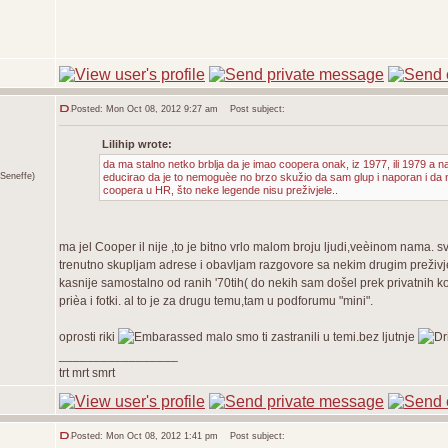
Posted: Mon Oct 08, 2012 9:27 am
Post subject:
Lilihip wrote:
da ma stalno netko brblja da je imao coopera onak, iz 1977, ili 1979 a n
Seneffe)
educirao da je to nemoguèe no brzo skužio da sam glup i naporan i da 
coopera u HR, što neke legende nisu preživjele..
ma jel Cooper il nije ,to je bitno vrlo malom broju ljudi,veèinom nama. 
trenutno skupljam adrese i obavljam razgovore sa nekim drugim preživjel
kasnije samostalno od ranih '70tih( do nekih sam došel prek privatnih 
prièa i fotki. al to je za drugu temu,tam u podforumu "mini".
oprosti riki
malo smo ti zastranili u temi.bez ljutnje
_________________
trt mrt smrt
Posted: Mon Oct 08, 2012 1:41 pm
Post subject: