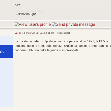
ha?!
_________________
Built,not bought
Posted: Mon Oct 08, 2012 8:51 am
Post subject:
da ma stalno netko brblja da je imao coopera onak, iz 1977, ili 1979 a n
educirao da je to nemoguèe no brzo skužio da sam glup i naporan i da 
coopera u HR, što neke legende nisu preživjele..