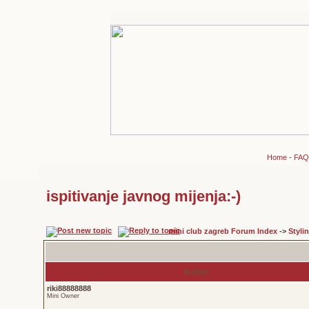
Home
-
FAQ
ispitivanje javnog mijenja:-)
mini club zagreb Forum Index
->
Styli
Author
riki88888888
Mini Owner