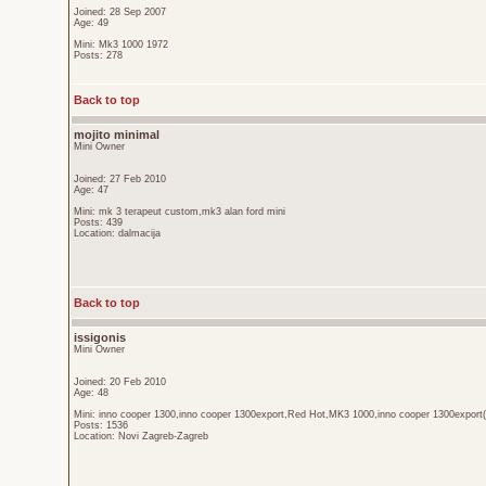
Joined: 28 Sep 2007
Age: 49
Mini: Mk3 1000 1972
Posts: 278
Back to top
mojito minimal
Mini Owner
Joined: 27 Feb 2010
Age: 47
Mini: mk 3 terapeut custom,mk3 alan ford mini
Posts: 439
Location: dalmacija
Back to top
issigonis
Mini Owner
Joined: 20 Feb 2010
Age: 48
Mini: inno cooper 1300,inno cooper 1300export,Red Hot,MK3 1000,inno cooper 1300export(
Posts: 1536
Location: Novi Zagreb-Zagreb