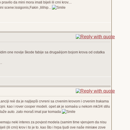
avilo da mini mora imati bijeli ili crni krov....
 scene:issigonis,Fakin ,lilihip...
kad vidim one novije škode fabije sa drugaèijom bojom krova od ostatka
..
anciji reè da je najljepši crvreni sa crvenim krovom i crvenim trakama
ojni. kao i rover cooper modeli. opet ak je somaèa u nekom mk3/4 stilu
k slaže auto. zato moraš imat par komada
 nemaju neki interes za povjest modela (samim time vjerujem da nisu
bijeli (ili crni) krov i to je to. kao što i hrpa ljudi ove naše miniæe zove