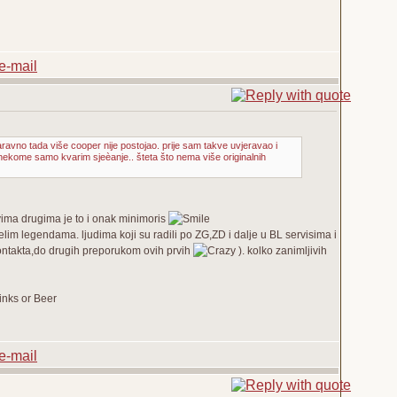
aravno tada više cooper nije postojao. prije sam takve uvjeravao i
nekome samo kvarim sjeèanje.. šteta što nema više originalnih
svima drugima je to i onak minimoris
im legendama. ljudima koji su radili po ZG,ZD i dalje u BL servisima i
kontakta,do drugih preporukom ovih prvih
). kolko zanimljivih