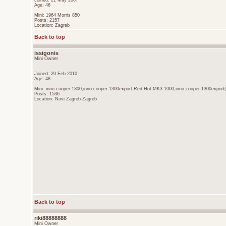
Joined: 21 May 2007
Age: 46
Mini: 1964 Morris 850
Posts: 2157
Location: Zagreb
Back to top
issigonis
Mini Owner
Joined: 20 Feb 2010
Age: 48
Mini: inno cooper 1300,inno cooper 1300export,Red Hot,MK3 1000,inno cooper 1300export(
Posts: 1536
Location: Novi Zagreb-Zagreb
Back to top
riki88888888
Mini Owner