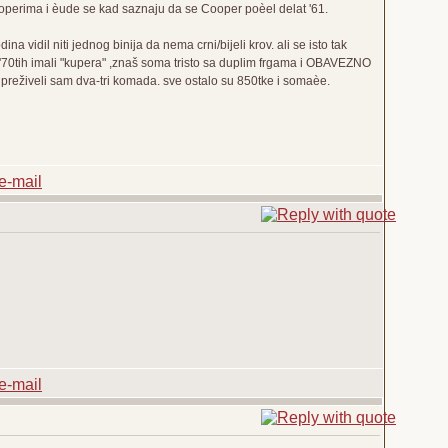
perima i èude se kad saznaju da se Cooper poèel delat '61.
 vidil niti jednog binija da nema crni/bijeli krov. ali se isto tak
m '70tih imali "kupera" ,znaš soma tristo sa duplim frgama i OBAVEZNO
u preživeli sam dva-tri komada. sve ostalo su 850tke i somaèe.