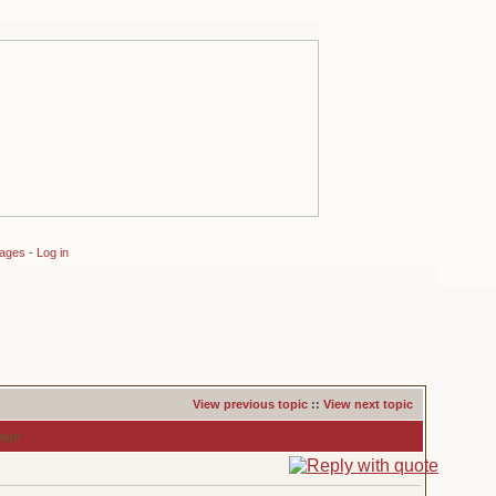
sages
-
Log in
View previous topic
::
View next topic
age