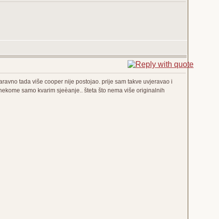
aravno tada više cooper nije postojao. prije sam takve uvjeravao i
nekome samo kvarim sjeèanje.. šteta što nema više originalnih