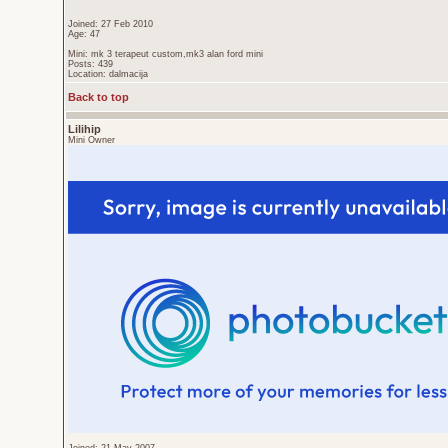
Joined: 27 Feb 2010
Age: 47
Mini: mk 3 terapeut custom,mk3 alan ford mini
Posts: 439
Location: dalmacija
Back to top
Lilihip
Mini Owner