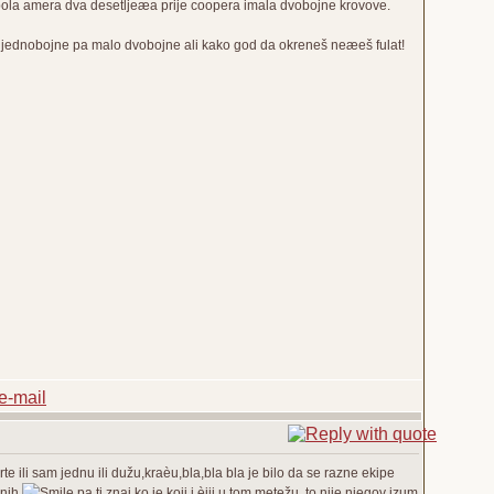
 pola amera dva desetljeæa prije coopera imala dvobojne krovove.
im jednobojne pa malo dvobojne ali kako god da okreneš neæeš fulat!
rte ili sam jednu ili dužu,kraèu,bla,bla bla je bilo da se razne ekipe
enih
pa ti znaj ko je koji i èiji u tom metežu. to nije njegov izum