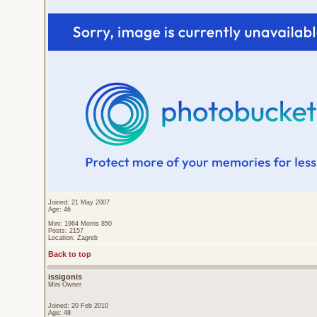
Joined: 21 May 2007
Age: 46
Mini: 1964 Morris 850
Posts: 2157
Location: Zagreb
Back to top
issigonis
Mini Owner
Joined: 20 Feb 2010
Age: 48