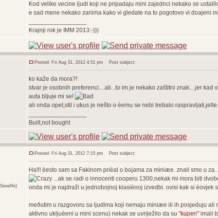
Kod velike vecine ljudi koji ne pripadaju mini zajednci nekako se ustalilo pr
e sad mene nekako zanima kako vi gledate na to pogotovo vi doajeni mini
_________________
Krajnji rok je IMM 2013:-)))
Posted: Fri Aug 31, 2012 4:51 pm
Post subject:
ko kaže da mora?!
stvar je osobnih preferenci....ali...to im je nekako zaštitni znak....jer 
auta bljuje mi se!
ali onda opet,stil i ukus je nešto o èemu se nebi trebalo raspravljati,jelte.
_________________
Built,not bought
Posted: Fri Aug 31, 2012 7:15 pm
Post subject:
Ha!!! èesto sam sa Fakinom prièal o bojama za miniæe. znali smo u za...
...ak se radi o innocenti cooperu 1300,nekak mi mora biti dvob
Seneffe)
onda mi je najdraži u jednobojnoj klasiènoj izvedbi. ovisi kak si èovje
meðutim u razgovoru sa ljudima koji nemaju miniæe ili ih posjeduju ali
aktivno ukljuèeni u mini scenu) nekak se uvriježilo da su "
kuperi
" imali 