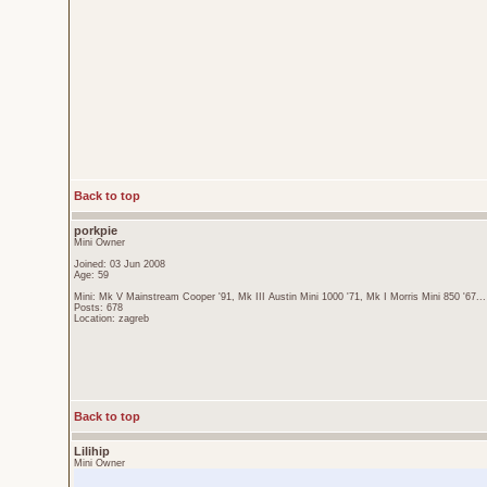
Back to top
porkpie
Mini Owner
Joined: 03 Jun 2008
Age: 59
Mini: Mk V Mainstream Cooper '91, Mk III Austin Mini 1000 '71, Mk I Morris Mini 850 '67...
Posts: 678
Location: zagreb
Back to top
Lilihip
Mini Owner