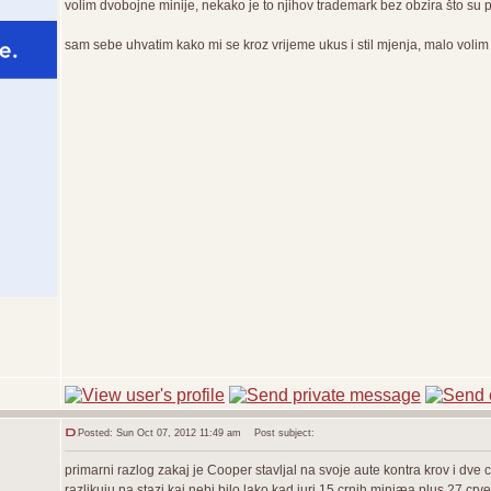
volim dvobojne minije, nekako je to njihov trademark bez obzira što su
sam sebe uhvatim kako mi se kroz vrijeme ukus i stil mjenja, malo vol
Posted: Sun Oct 07, 2012 11:49 am
Post subject:
primarni razlog zakaj je Cooper stavljal na svoje aute kontra krov i dve c
razlikuju na stazi kaj nebi bilo lako kad juri 15 crnih miniæa plus 27 crv