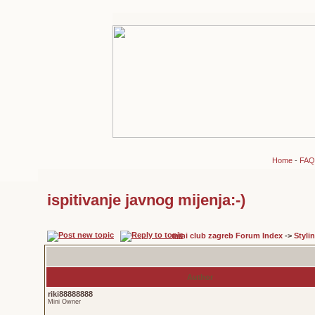
Home
-
FAQ
ispitivanje javnog mijenja:-)
mini club zagreb Forum Index
->
Styli
Author
riki88888888
Mini Owner