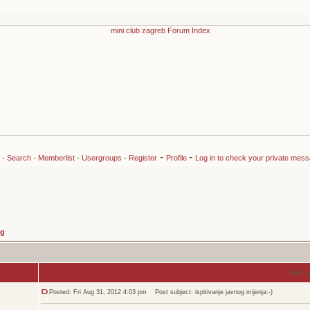
-
-
-
Search
-
Memberlist
-
Usergroups
-
Register
Profile
Log in to check your private mes
ng
Mess
Posted: Fri Aug 31, 2012 4:03 pm
Post subject: ispitivanje javnog mijenja:-)