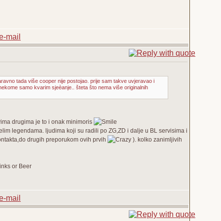
aravno tada više cooper nije postojao. prije sam takve uvjeravao i
nekome samo kvarim sjeèanje.. šteta što nema više originalnih
svima drugima je to i onak minimoris
im legendama. ljudima koji su radili po ZG,ZD i dalje u BL servisima i
kontakta,do drugih preporukom ovih prvih
). kolko zanimljivih