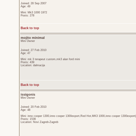
Joined: 28 Sep 2007
Age: 49
Mini: Mk3 1000 1972
Posts: 278
Back to top
mojito minimal
Mini Owner
Joined: 27 Feb 2010
Age: 47
Mini: mk 3 terapeut custom,mk3 alan ford mini
Posts: 439
Location: dalmacija
Back to top
issigonis
Mini Owner
Joined: 20 Feb 2010
Age: 48
Mini: inno cooper 1300,inno cooper 1300export,Red Hot,MK3 1000,inno cooper 1300export(
Posts: 1536
Location: Novi Zagreb-Zagreb