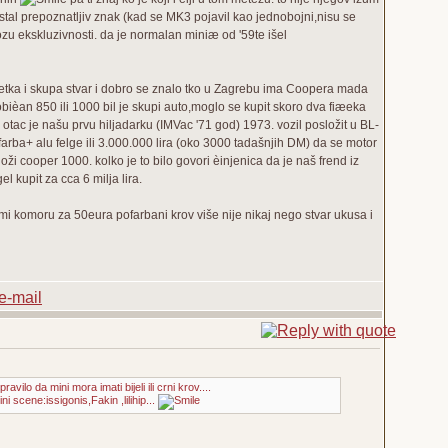
 postal prepoznatljiv znak (kad se MK3 pojavil kao jednobojni,nisu se
ozu ekskluzivnosti. da je normalan miniæ od '59te išel
 rijetka i skupa stvar i dobro se znalo tko u Zagrebu ima Coopera mada
bièan 850 ili 1000 bil je skupi auto,moglo se kupit skoro dva fiæeka
 otac je našu prvu hiljadarku (IMVac '71 god) 1973. vozil posložit u BL-
pofarba+ alu felge ili 3.000.000 lira (oko 3000 tadašnjih DM) da se motor
i cooper 1000. kolko je to bilo govori èinjenica da je naš frend iz
l kupit za cca 6 milja lira.
i komoru za 50eura pofarbani krov više nije nikaj nego stvar ukusa i
vilo da mini mora imati bijeli ili crni krov....
scene:issigonis,Fakin ,lilihip...