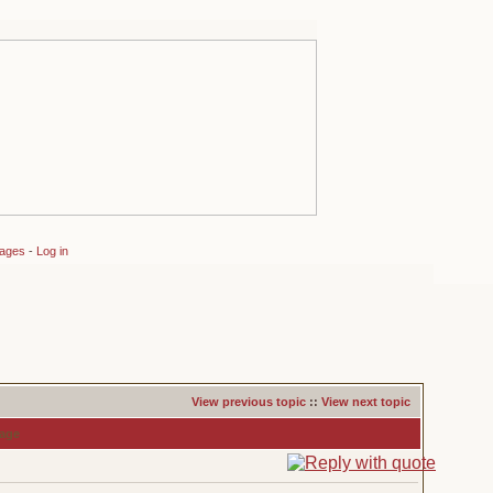
sages
-
Log in
View previous topic
::
View next topic
age