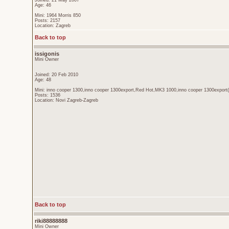
Joined: 21 May 2007
Age: 46
Mini: 1964 Morris 850
Posts: 2157
Location: Zagreb
Back to top
issigonis
Mini Owner
Joined: 20 Feb 2010
Age: 48
Mini: inno cooper 1300,inno cooper 1300export,Red Hot,MK3 1000,inno cooper 1300export(
Posts: 1536
Location: Novi Zagreb-Zagreb
Back to top
riki88888888
Mini Owner