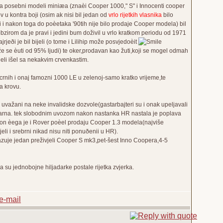
ilja posebni modeli miniæa (znaèi Cooper 1000," S" i Innocenti cooper
krov u kontra boji (osim ak nisi bil jedan od
vrlo rijetkih vlasnika
bilo
i i nakon toga do poèetaka '90tih nije bilo prodaje Cooper modela) bil
bzirom da je pravi i jedini bum doživil u vrlo kratkom periodu od 1971
jeði je bil bijeli (o tome i Lilihip može posvjedoèit
že se èuti od 95% ljudi) te oker,prodavan kao žuti,koji se mogel odmah
ijeli išel sa nekakvim crvenkastim.
 crnih i onaj famozni 1000 LE u zelenoj-samo kratko vrijeme,te
na krovu.
i uvažani na neke invalidske dozvole(gastarbajteri su i onak upeljavali
pularna. tek slobodnim uvozom nakon nastanka HR nastala je poplava
akon èega je i Rover poèel prodaju Cooper 1.3 modela(najviše
i i srebrni nikad nisu niti ponuðenii u HR).
zuje jedan preživjeli Cooper S mk3,pet-šest Inno Coopera,4-5
 su jednobojne hiljadarke postale rijetka zvjerka.