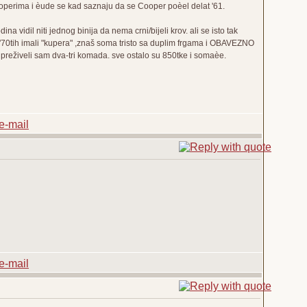
perima i èude se kad saznaju da se Cooper poèel delat '61.
 vidil niti jednog binija da nema crni/bijeli krov. ali se isto tak
m '70tih imali "kupera" ,znaš soma tristo sa duplim frgama i OBAVEZNO
u preživeli sam dva-tri komada. sve ostalo su 850tke i somaèe.