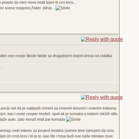
avilo da mini mora imati bijeli ili crni krov....
 scene:issigonis,Fakin ,lilihip...
kad vidim one novije škode fabije sa drugaèijom bojom krova od ostatka
..
anciji reè da je najljepši crvreni sa crvenim krovom i crvenim trakama
ojni. kao i rover cooper modeli. opet ak je somaèa u nekom mk3/4 stilu
k slaže auto. zato moraš imat par komada
 nemaju neki interes za povjest modela (samim time vjerujem da nisu
bijeli (ili crni) krov i to je to. kao što i hrpa ljudi ove naše miniæe zove