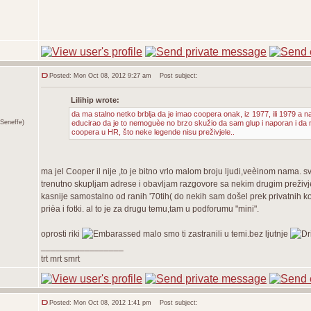
Posted: Mon Oct 08, 2012 9:27 am
Post subject:
Lilihip wrote:
da ma stalno netko brblja da je imao coopera onak, iz 1977, ili 1979 a n
Seneffe)
educirao da je to nemoguèe no brzo skužio da sam glup i naporan i da 
coopera u HR, što neke legende nisu preživjele..
ma jel Cooper il nije ,to je bitno vrlo malom broju ljudi,veèinom nama. 
trenutno skupljam adrese i obavljam razgovore sa nekim drugim preživjel
kasnije samostalno od ranih '70tih( do nekih sam došel prek privatnih 
prièa i fotki. al to je za drugu temu,tam u podforumu "mini".
oprosti riki
malo smo ti zastranili u temi.bez ljutnje
_________________
trt mrt smrt
Posted: Mon Oct 08, 2012 1:41 pm
Post subject: