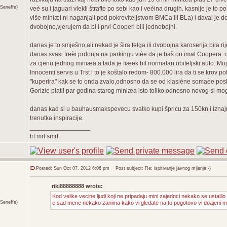
Seneffe)
veè su i jaguari vlekli štrafte po sebi kao i veèina drugih. kasnije je to
više miniæi ni naganjali pod pokroviteljstvom BMCa ili BLa) i daval je d
dvobojno,vjerujem da bi i prvi Cooperi bili jednobojni.
danas je to smješno,ali nekad je šira felga ili dvobojna karoserija bila
danas svaki treèi prdonja na parkingu vièe da je baš on imal Coopera. o
za cjenu jednog miniæa,a tada je fiæek bil normalan obiteljski auto. Moj
Innocenti servis u Trst i to je koštalo redom- 800.000 lira da ti se krov 
"kuperira" kak se to onda zvalo,odnosno da se od klasiène somaèe poslož
Gorizie platil par godina starog miniæa isto toliko,odnosno novog si moge
danas kad si u bauhausmakspevecu svatko kupi špricu za 150kn i iznajm
trenutka inspiracije.
_________________
trt mrt smrt
Posted: Sun Oct 07, 2012 6:06 pm
Post subject: Re: ispitivanje javnog mijenja:-)
riki88888888 wrote:
Kod velike vecine ljudi koji ne pripadaju mini zajednci nekako se ustalilo pra
Seneffe)
e sad mene nekako zanima kako vi gledate na to pogotovo vi doajeni mini 