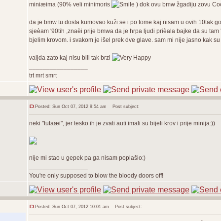
miniæima (90% veli minimoris
) dok ovu bmw žgadiju zovu Coo
da je bmw tu dosta kumovao kuži se i po tome kaj nisam u ovih 10tak godina
sjeèam '90tih ,znaèi prije bmwa da je hrpa ljudi prièala bajke da su ta
bjelim krovom. i svakom je išel prek dve glave. sam mi nije jasno kak s
valjda zato kaj nisu bili tak brzi
_________________
trt mrt smrt
Posted: Sun Oct 07, 2012 9:54 am
Post subject:
neki "tutaæi", jer tesko ih je zvati auti imali su bijeli krov i prije minija:))
nije mi stao u gepek pa ga nisam poplašio:)
_________________
You're only supposed to blow the bloody doors off!
Posted: Sun Oct 07, 2012 10:01 am
Post subject: