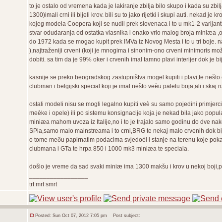
to je ostalo od vremena kada je lakiranje zbilja bilo skupo i kada su zb
1300)imali crni ili bijeli krov. bili su to jako rijetki i skupi auti. nekad je 
kojeg modela Coopera koji se nudil prek slovenaca i to u mk1-2 varijant
stvar odudaranja od ostatka vlasnika i onako vrlo malog broja miniæa ,o
do 1972 kada se mogao kupit prek IMVa iz Novog Mesta i to u tri boje. najr
),najtraženiji crveni (koji je mnogima i sinonim-ono crveni minimoris mo
dobiti. sa tim da je 99% oker i crvenih imal tamno plavi interijer dok je b
kasnije se preko beogradskog zastupništva mogel kupiti i plavi,te nešto
clubman i belgijski special koji je imal nešto veèu paletu boja,ali i skaj 
ostali modeli nisu se mogli legalno kupiti veè su samo pojedini primjerc
meèke i opele) ili po sistemu konsignacije koja je nekad bila jako po
miniæa mahom uvoza iz Italije,no i to je trajalo samo godinu do dve n
SPia,samo malo mainstreama i to crni,BRG te nekaj malo crvenih dok bijel
o tome meðu papirnatim podacima svjedoèi i stanje na terenu koje poka
clubmana i GTa te hrpa 850 i 1000 mk3 miniæa te speciala.
došlo je vreme da sad svaki miniæ ima 1300 makšu i krov u nekoj boji,pa
_________________
trt mrt smrt
Posted: Sun Oct 07, 2012 7:05 pm
Post subject: