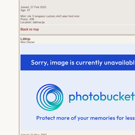
Joined: 27 Feb 2010
Age: 47
Mini: mk 3 terapeut custom,mk3 alan ford mini
Posts: 439
Location: dalmacija
Back to top
Lilihip
Mini Owner