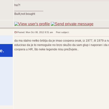
ha?!
_________________
Built,not bought
Posted: Mon Oct 08, 2012 8:51 am
Post subject:
da ma stalno netko brblja da je imao coopera onak, iz 1977, ili 1979 a n
educirao da je to nemoguèe no brzo skužio da sam glup i naporan i da 
coopera u HR, što neke legende nisu preživjele..