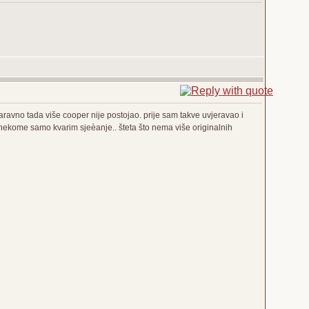
aravno tada više cooper nije postojao. prije sam takve uvjeravao i
nekome samo kvarim sjeèanje.. šteta što nema više originalnih