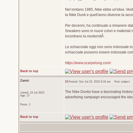
Nel lontano 1985, Nike ebbe un'idea. Vesti 
la Nike Dunk e quell'anno divenne la sec
Per decenni, ha continuato a rimanere stabi
Sneakers sono in nuovi colori e materiali 
incontrano la modernitÃ .
Le schiacciate oggi non sono indossate in 
schiacciate possono essere indossate con q
https://www.scarpelong.com/
Back to top
Zamir
Posted: Sun Jul 23, 2023 8:18 am
Post subject:
The Nike Dunks have a fascinating history!
Joined: 23 Jul 2023
Age: 27
advertising campaign encouraged the idea o
Posts: 1
Back to top