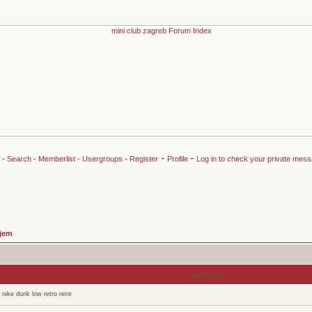
-
-
-
Search
-
Memberlist
-
Usergroups
-
Register
Profile
Log in to check your private mes
jem
Message
nike dunk low retro nere