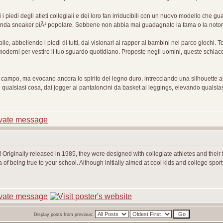
i piedi degli atleti collegiali e dei loro fan irriducibili con un nuovo modello che 
onda sneaker piÃ¹ popolare. Sebbene non abbia mai guadagnato la fama o la notorie
le, abbellendo i piedi di tutti, dai visionari ai rapper ai bambini nel parco giochi.
moderni per vestire il tuo sguardo quotidiano. Proposte negli uomini, queste schiac
campo, ma evocano ancora lo spirito del legno duro, intrecciando una silhouette al
ualsiasi cosa, dai jogger ai pantaloncini da basket ai leggings, elevando qualsiasi 
 Originally released in 1985, they were designed with collegiate athletes and their
f being true to your school. Although initially aimed at cool kids and college spor
Display posts from previous: