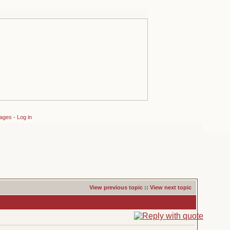
sages
-
Log in
View previous topic
::
View next topic