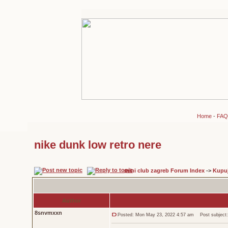
Home
-
FAQ
nike dunk low retro nere
mini club zagreb Forum Index
->
Kupu
Author
8snvmxxn
Posted: Mon May 23, 2022 4:57 am
Post subject: 