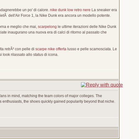
guadagnerebbe un po' di calore.
nike dunk low retro nere
La sneaker era
tÃ dell'Air Force 1, la Nike Dunk era ancora un modello potente.
 Torna e meglio che mai,
scarpelong
le ultime iterazioni delle Nike Dunk
ciate inaugurano una nuova era di calci di ritorno al passato che
ta retrÃ² con pelle di
scarpe nike offerta
lusso e pelle scamosciata. Le
look rilassato allo status di icona.
 fans in mind, matching the team colors of major colleges. The
ts enthusiasts, the shoes quickly gained popularity beyond that niche
.