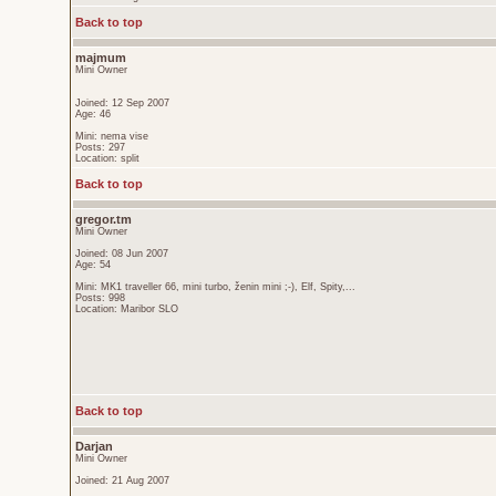
Back to top
majmum
Mini Owner
Joined: 12 Sep 2007
Age: 46
Mini: nema vise
Posts: 297
Location: split
Back to top
gregor.tm
Mini Owner
Joined: 08 Jun 2007
Age: 54
Mini: MK1 traveller 66, mini turbo, ženin mini ;-), Elf, Spity,...
Posts: 998
Location: Maribor SLO
Back to top
Darjan
Mini Owner
Joined: 21 Aug 2007