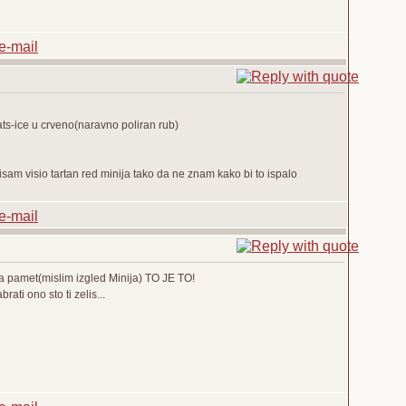
 ats-ice u crveno(naravno poliran rub)
nisam visio tartan red minija tako da ne znam kako bi to ispalo
e na pamet(mislim izgled Minija) TO JE TO!
ati ono sto ti zelis...