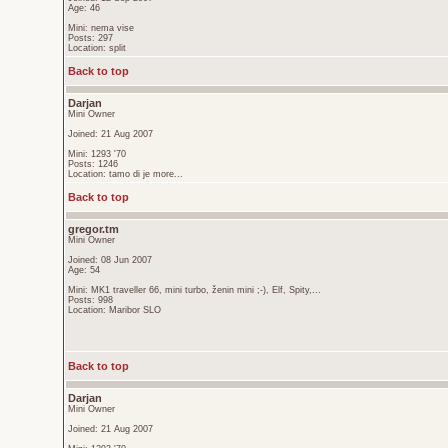
Age: 46
Mini: nema vise
Posts: 297
Location: split
Back to top
Darjan
Mini Owner
Joined: 21 Aug 2007
Mini: 1293 '70
Posts: 1246
Location: tamo di je more...
Back to top
gregor.tm
Mini Owner
Joined: 08 Jun 2007
Age: 54
Mini: MK1 traveller 66, mini turbo, ženin mini ;-), Elf, Spity,...
Posts: 998
Location: Maribor SLO
Back to top
Darjan
Mini Owner
Joined: 21 Aug 2007