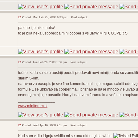
Posted: Mon Feb 25, 2008 6:33 pm
Post subject:
pa ono i je niki unutra!
to je bila neka usporedba mini cooper s vs BMW MINI COOPER S
Posted: Tue Feb 26, 2008 1:56 pm
Post subject:
toèno, kada su se u austriji poèeli prodavati novi miniji, onda su zamoli
starim S-om.
naravno za èasopis je sve fino komentirao ali nije mogao sakriti oduevl
formule 1 se utrkivao sa cooperima. i priznao je da je mnogo vie uivao u
crvenog minija je posudio Harry i na ovom forumu ima veè neto napisa
_________________
www.miniforum.si
Posted: Wed Apr 16, 2008 2:11 pm
Post subject:
Kad sam vidio Lignju svidila mi se ona old english white.