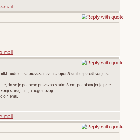
li niki laudu da se provoza novim cooper S-om i usporedi vonju sa
jene, da se je ponovno provozao starim S-om, pogotovo jer je prije
 vonji starog minija nego novog.
no o njemu.