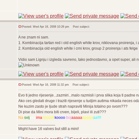
Posted: Wed Apr 16, 2008 10:26 pm
Post subject:
A ne znam ni sam.
1. Kombinacija tartan red i old english white krov, niklovana proirenja, i
2. Kombinacija old english white i crni krov, group 2 proirenja i ats felge
Vidio sam Lignju i izgleda savreno, tako jednostavno, a opet super, ali 
Posted: Wed Apr 16, 2008 11:32 pm
Post subject:
Evo ti jedno rijesenje...zazmiri...malo razmisli i prva slika koja ti padn
Ako ces gledati druge i traziti rijesenje u tudjim autima nikada neces odabr
Ne kuzim zasto je ljude strah napraviti Minija totalno po svom???
Di pise da Mini mora biti crven, bijeli, plavi ili zuti???
Na
svij
etu
ima
tooooli
koooo
boj
aaaaa
aaaaa
aa!!!!
_________________
Might have 16 valves but still a mini!