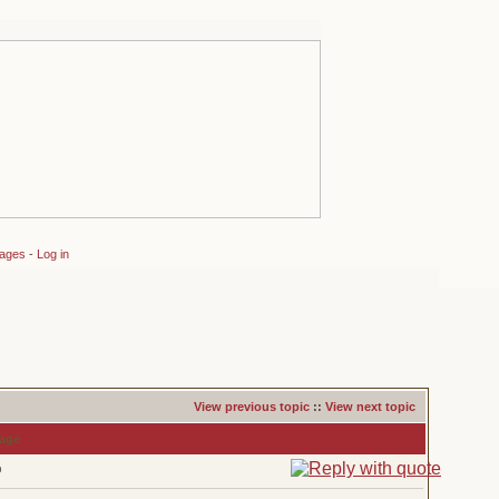
sages
-
Log in
View previous topic
::
View next topic
age
D