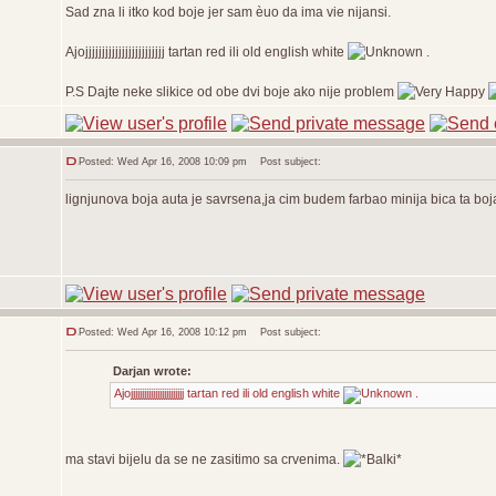
Sad zna li itko kod boje jer sam èuo da ima vie nijansi.
Ajojjjjjjjjjjjjjjjjjjjjjjjj tartan red ili old english white
.
P.S Dajte neke slikice od obe dvi boje ako nije problem
Posted: Wed Apr 16, 2008 10:09 pm
Post subject:
lignjunova boja auta je savrsena,ja cim budem farbao minija bica ta boj
Posted: Wed Apr 16, 2008 10:12 pm
Post subject:
Darjan wrote:
Ajojjjjjjjjjjjjjjjjjjjjjjjj tartan red ili old english white
.
ma stavi bijelu da se ne zasitimo sa crvenima.