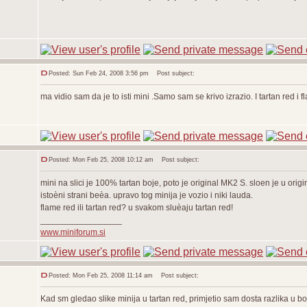
Posted: Sun Feb 24, 2008 3:56 pm
Post subject:
ma vidio sam da je to isti mini .Samo sam se krivo izrazio. I tartan red i f
Posted: Mon Feb 25, 2008 10:12 am
Post subject:
mini na slici je 100% tartan boje, poto je original MK2 S. sloen je u origi
istoèni strani beèa. upravo tog minija je vozio i niki lauda.
flame red ili tartan red? u svakom sluèaju tartan red!
_________________
www.miniforum.si
Posted: Mon Feb 25, 2008 11:14 am
Post subject:
Kad sm gledao slike minija u tartan red, primjetio sam dosta razlika u b