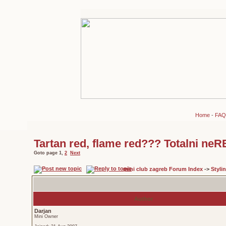
Home
-
FAQ
Tartan red, flame red??? Totalni ne
Goto page
1
,
2
Next
mini club zagreb Forum Index
->
Styli
Author
Darjan
Mini Owner