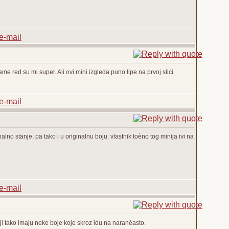
lame red su mi super. Ali ovi mini izgleda puno lipe na prvoj slici
nalno stanje, pa tako i u originalnu boju. vlastnik toèno tog minija ivi na
oji tako imaju neke boje koje skroz idu na naranèasto.