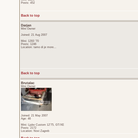
Posts: 452
Back to top
Darjan
Mini Owner
Joined: 21 Aug 2007
Mini: 1293 '70
Posts: 1246
Location: tamo di je more...
Back to top
Brutalac
Mini Owner
Joined: 21 May 2007
Age: 46
Mini: Ljubo Custom 12'75, GT/XE
Posts: 2172
Location: Novi Zagreb