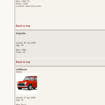
Mini: 1293 '70
Posts: 1246
Location: tamo di je more...
Back to top
Gajudin
Joined: 30 Jan 2008
Age: 45
Mini: 1000
Posts: 45
Back to top
redBeast
Admin
Joined: 07 Apr 2008
Age: 41
Mini: Buco