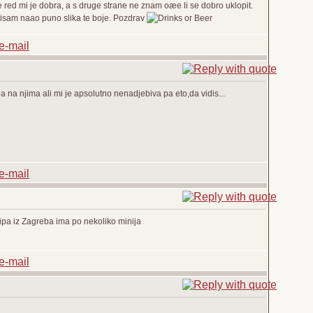
e red mi je dobra, a s druge strane ne znam oæe li se dobro uklopit.
nisam naao puno slika te boje. Pozdrav
 na njima ali mi je apsolutno nenadjebiva pa eto,da vidis...
kipa iz Zagreba ima po nekoliko minija