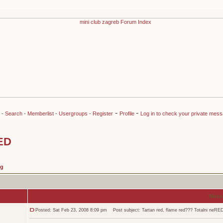
-
-
-
Search
-
Memberlist
-
Usergroups
-
Register
Profile
Log in to check your private mes
RED
ng
Mess
Posted: Sat Feb 23, 2008 8:09 pm
Post subject: Tartan red, flame red??? Totalni neRE