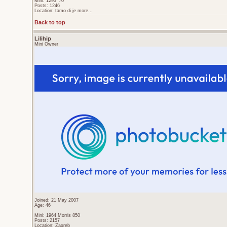
Mini: 1293 '70
Posts: 1246
Location: tamo di je more...
Back to top
Lilihip
Mini Owner
Joined: 21 May 2007
Age: 46
Mini: 1964 Morris 850
Posts: 2157
Location: Zagreb