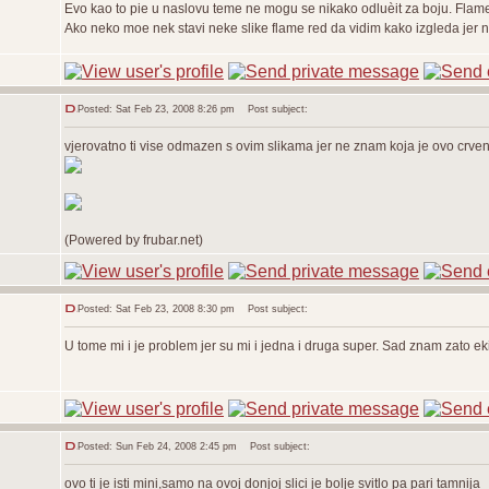
Evo kao to pie u naslovu teme ne mogu se nikako odluèit za boju. Flam
Ako neko moe nek stavi neke slike flame red da vidim kako izgleda jer 
Posted: Sat Feb 23, 2008 8:26 pm
Post subject:
vjerovatno ti vise odmazen s ovim slikama jer ne znam koja je ovo crvena
(Powered by frubar.net)
Posted: Sat Feb 23, 2008 8:30 pm
Post subject:
U tome mi i je problem jer su mi i jedna i druga super. Sad znam zato e
Posted: Sun Feb 24, 2008 2:45 pm
Post subject:
ovo ti je isti mini,samo na ovoj donjoj slici je bolje svitlo pa pari tamnija